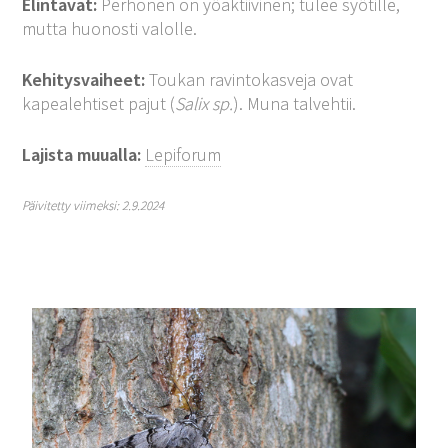
Elintavat:
Perhonen on yöaktiivinen; tulee syötille,
mutta huonosti valolle.
Kehitysvaiheet:
Toukan ravintokasveja ovat
kapealehtiset pajut (
Salix sp.
). Muna talvehtii.
Lajista muualla:
Lepiforum
Päivitetty viimeksi: 2.9.2024