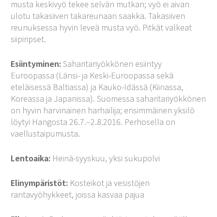
musta keskivyö tekee selvän mutkan; vyö ei aivan
ulotu takasiiven takareunaan saakka. Takasiiven
reunuksessa hyvin leveä musta vyö. Pitkät valkeat
siipiripset.
Esiintyminen:
Saharitariyökkönen esiintyy
Euroopassa (Länsi- ja Keski-Euroopassa sekä
eteläisessä Baltiassa) ja Kauko-Idässä (Kiinassa,
Koreassa ja Japanissa). Suomessa saharitariyökkönen
on hyvin harvinainen harhailija; ensimmäinen yksilö
löytyi Hangosta 26.7.–2.8.2016. Perhosella on
vaellustaipumusta.
Lentoaika:
Heinä-syyskuu, yksi sukupolvi
Elinympäristöt:
Kosteikot ja vesistöjen
rantavyöhykkeet, joissa kasvaa pajua