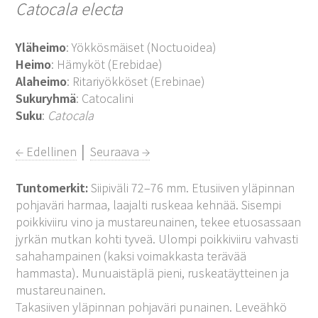
Catocala electa
Yläheimo
: Yökkösmäiset (Noctuoidea)
Heimo
: Hämyköt (Erebidae)
Alaheimo
: Ritariyökköset (Erebinae)
Sukuryhmä
: Catocalini
Suku
:
Catocala
← Edellinen
│
Seuraava →
Tuntomerkit:
Siipiväli 72–76 mm. Etusiiven yläpinnan
pohjaväri harmaa, laajalti ruskeaa kehnää. Sisempi
poikkiviiru vino ja mustareunainen, tekee etuosassaan
jyrkän mutkan kohti tyveä. Ulompi poikkiviiru vahvasti
sahahampainen (kaksi voimakkasta terävää
hammasta). Munuaistäplä pieni, ruskeatäytteinen ja
mustareunainen.
Takasiiven yläpinnan pohjaväri punainen. Leveähkö