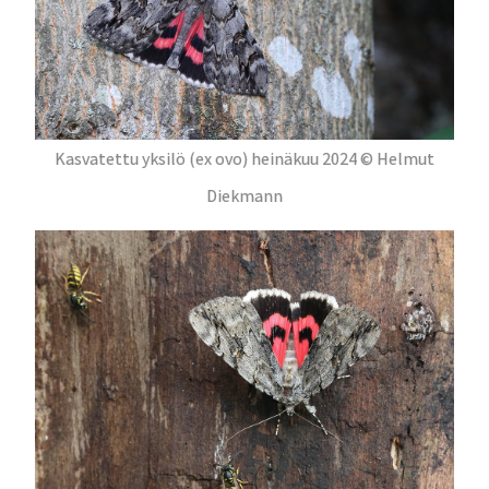
Kasvatettu yksilö (ex ovo) heinäkuu 2024 © Helmut
Diekmann