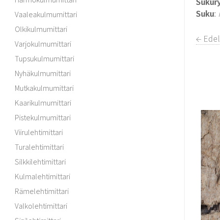
Sukur
Suku
:
Vaaleakulmumittari
Olkikulmumittari
← Edel
Varjokulmumittari
Tupsukulmumittari
Nyhäkulmumittari
Mutkakulmumittari
Kaarikulmumittari
Pistekulmumittari
Viirulehtimittari
Turalehtimittari
Silkkilehtimittari
Kulmalehtimittari
Rämelehtimittari
Valkolehtimittari