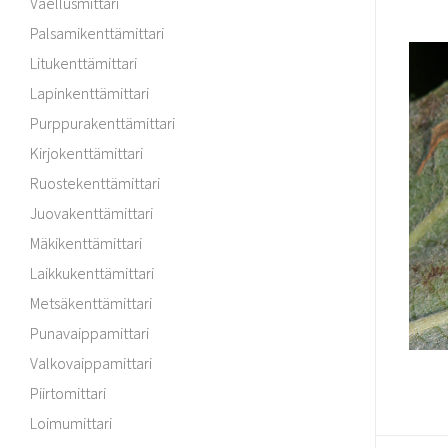
Vaellusmittari
Palsamikenttämittari
Litukenttämittari
Lapinkenttämittari
Purppurakenttämittari
Kirjokenttämittari
Ruostekenttämittari
Juovakenttämittari
Mäkikenttämittari
Laikkukenttämittari
Metsäkenttämittari
Punavaippamittari
Valkovaippamittari
Piirtomittari
Loimumittari