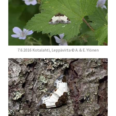
7.6.2016 Kotalahti, Leppävirta © A. & E. Ylönen