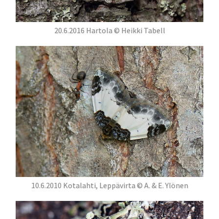
20.6.2016 Hartola © Heikki Tabell
10.6.2010 Kotalahti, Leppävirta © A. & E. Ylönen