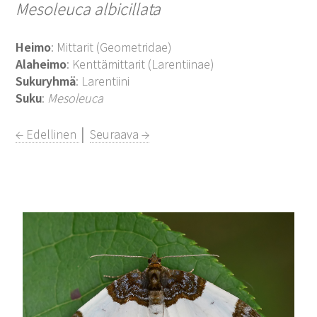
Mesoleuca albicillata
Heimo
: Mittarit (Geometridae)
Alaheimo
: Kenttämittarit (Larentiinae)
Sukuryhmä
: Larentiini
Suku
:
Mesoleuca
← Edellinen
│
Seuraava →