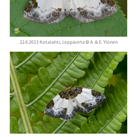
22.6.2013 Kotalahti, Leppävirta © A. & E. Ylönen