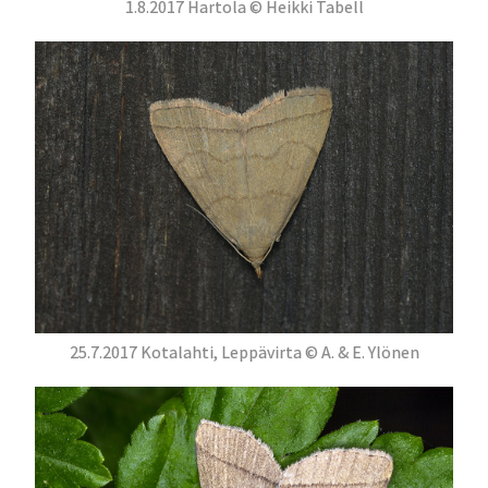
1.8.2017 Hartola © Heikki Tabell
25.7.2017 Kotalahti, Leppävirta © A. & E. Ylönen