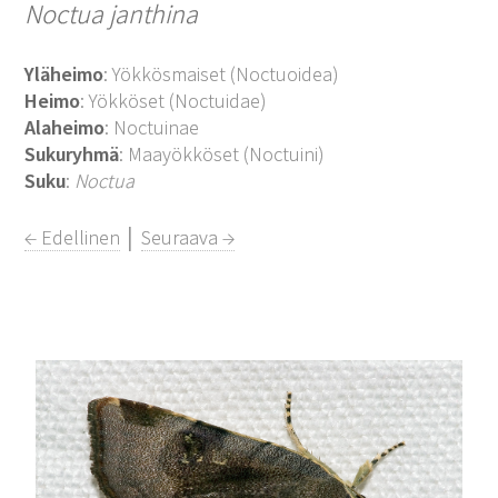
Noctua janthina
Yläheimo
: Yökkösmaiset (Noctuoidea)
Heimo
: Yökköset (Noctuidae)
Alaheimo
: Noctuinae
Sukuryhmä
: Maayökköset (Noctuini)
Suku
:
Noctua
← Edellinen
│
Seuraava →