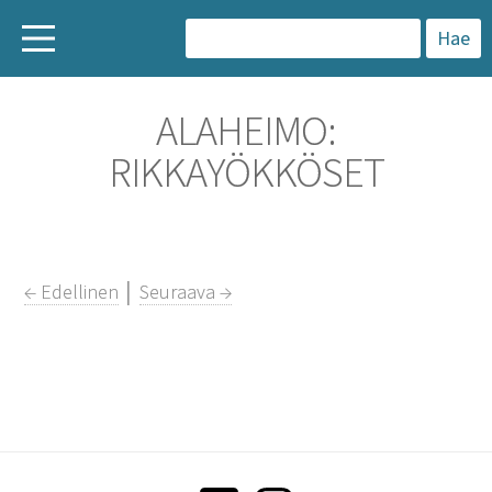
H
a
ALAHEIMO:
k
RIKKAYÖKKÖSET
u
:
← Edellinen
│
Seuraava →