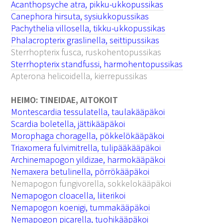
Acanthopsyche atra, pikku-ukkopussikas
Canephora hirsuta, sysiukkopussikas
Pachythelia villosella, tikku-ukkopussikas
Phalacropterix graslinella, seittipussikas
Sterrhopterix fusca, ruskohentopussikas
Sterrhopterix standfussi, harmohentopussikas
Apterona helicoidella, kierrepussikas
HEIMO: TINEIDAE, AITOKOIT
Montescardia tessulatella, taulakääpäkoi
Scardia boletella, jättikääpäkoi
Morophaga choragella, pökkelökääpäkoi
Triaxomera fulvimitrella, tulipääkääpäkoi
Archinemapogon yildizae, harmokääpäkoi
Nemaxera betulinella,
pörrö
kääpäkoi
Nemapogon fungivorella, sokkelokääpäkoi
Nemapogon cloacella, liiterikoi
Nemapogon koenigi, tummakääpäkoi
Nemapogon picarella, tuohikääpäkoi