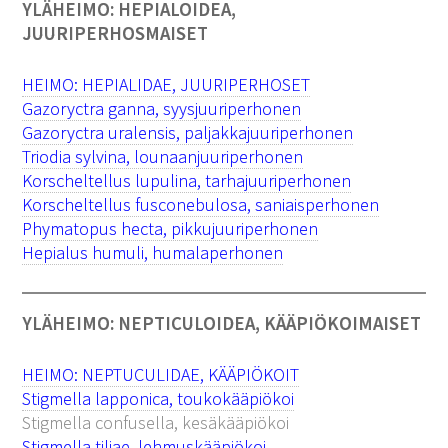
YLÄHEIMO: HEPIALOIDEA,
JUURIPERHOSMAISET
HEIMO: HEPIALIDAE, JUURIPERHOSET
Gazoryctra ganna, syysjuuriperhonen
Gazoryctra uralensis, paljakkajuuriperhonen
Triodia sylvina, lounaanjuuriperhonen
Korscheltellus lupulina, tarhajuuriperhonen
Korscheltellus fusconebulosa, saniaisperhonen
Phymatopus hecta, pikkujuuriperhonen
Hepialus humuli, humalaperhonen
YLÄHEIMO: NEPTICULOIDEA, KÄÄPIÖKOIMAISET
HEIMO: NEPTUCULIDAE, KÄÄPIÖKOIT
Stigmella lapponica, toukokääpiökoi
Stigmella confusella, kesäkääpiökoi
Stigmella tiliae, lehmuskääpiökoi