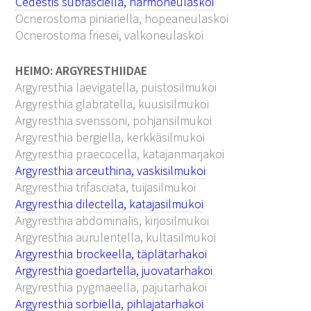
Cedestis subfasciella, harmoneulaskoi
Ocnerostoma piniariella, hopeaneulaskoi
Ocnerostoma friesei, valkoneulaskoi
HEIMO: ARGYRESTHIIDAE
Argyresthia laevigatella, puistosilmukoi
Argyresthia glabratella, kuusisilmukoi
Argyresthia svenssoni, pohjansilmukoi
Argyresthia bergiella, kerkkäsilmukoi
Argyresthia praecocella, katajanmarjakoi
Argyresthia arceuthina, vaskisilmukoi
Argyresthia trifasciata, tuijasilmukoi
Argyresthia dilectella, katajasilmukoi
Argyresthia abdominalis, kirjosilmukoi
Argyresthia aurulentella, kultasilmukoi
Argyresthia brockeella, täplätarhakoi
Argyresthia goedartella, juovatarhakoi
Argyresthia pygmaeella, pajutarhakoi
Argyresthia sorbiella, pihlajatarhakoi