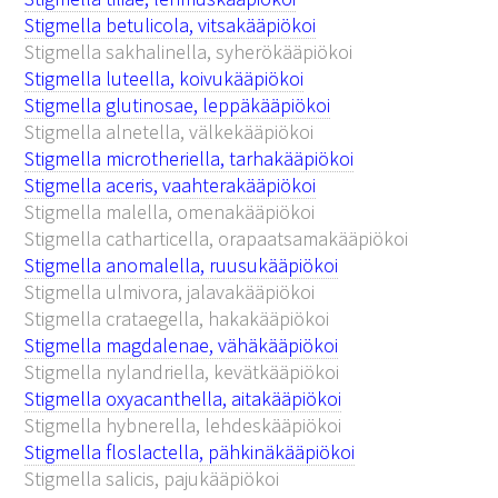
Stigmella betulicola, vitsakääpiökoi
Stigmella sakhalinella, syherökääpiökoi
Stigmella luteella, koivukääpiökoi
Stigmella glutinosae, leppäkääpiökoi
Stigmella alnetella, välkekääpiökoi
Stigmella microtheriella, tarhakääpiökoi
Stigmella aceris, vaahterakääpiökoi
Stigmella malella, omenakääpiökoi
Stigmella catharticella, orapaatsamakääpiökoi
Stigmella anomalella, ruusukääpiökoi
Stigmella ulmivora, jalavakääpiökoi
Stigmella crataegella, hakakääpiökoi
Stigmella magdalenae, vähäkääpiökoi
Stigmella nylandriella, kevätkääpiökoi
Stigmella oxyacanthella, aitakääpiökoi
Stigmella hybnerella, lehdeskääpiökoi
Stigmella floslactella, pähkinäkääpiökoi
Stigmella salicis, pajukääpiökoi