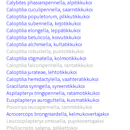
Calybites phasianipennella, alpitikkukoi
Caloptilia cuculipennella, saarnitikkukoi
Caloptilia populetorum, pilkkutikkukoi
Caloptilia suberinella, kirjotikkukoi
Caloptilia elongella, leppätikkukoi
Caloptilia betulicola, koivutikkukoi
Caloptilia alchimiella, kultatikkukoi
Caloptilia robustella, puistotikkukoi
Caloptilia stigmatella, kolmiotikkukoi
Caloptilia falconipennella, rantatikkukoi
Caloptilia jurateae, lehtotikkukoi
Caloptilia hemidactylella, vaahteratikkukoi
Gracillaria syringella, syreenitikkukoi
Aspilapteryx tringipennella, ratamotikkukoi
Euspilapteryx auroguttella, kuismatikkukoi
Povolnya leucapennella, tammitikkukoi
Acrocercops brongniardella, kelmukovertajakoi
Leucospilapteryx omissella, pujokovertajakoi
Phyllocnistis saligna, piilikettokoi