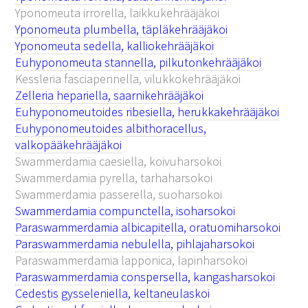
Yponomeuta irrorella, laikkukehrääjäkoi
Yponomeuta plumbella, täpläkehrääjäkoi
Yponomeuta sedella, kalliokehrääjäkoi
Euhyponomeuta stannella, pilkutonkehrääjäkoi
Kessleria fasciapennella, vilukkokehrääjäkoi
Zelleria hepariella, saarnikehrääjäkoi
Euhyponomeutoides ribesiella, herukkakehrääjäkoi
Euhyponomeutoides albithoracellus,
valkopääkehrääjäkoi
Swammerdamia caesiella, koivuharsokoi
Swammerdamia pyrella, tarhaharsokoi
Swammerdamia passerella, suoharsokoi
Swammerdamia compunctella, isoharsokoi
Paraswammerdamia albicapitella, oratuomiharsokoi
Paraswammerdamia nebulella, pihlajaharsokoi
Paraswammerdamia lapponica, lapinharsokoi
Paraswammerdamia conspersella, kangasharsokoi
Cedestis gysseleniella, keltaneulaskoi