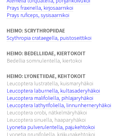
Atemelia torquatella, pohjankoivukoi
Prays fraxinella, kirjosaarnikoi
Prays ruficeps, sysisaarnikoi
HEIMO: SCRYTHROPIIDAE
Scythropia crataegella, puistoseittikoi
HEIMO: BEDELLIIDAE, KIERTOKOIT
Bedellia somnulentella, kiertokoi
HEIMO: LYONETIIDAE, KEHTOKOIT
Leucoptera lustratella, kuismaryhäkoi
Leucoptera laburnella, kultasaderyhäkoi
Leucoptera malifoliella, pihlajaryhäkoi
Leucoptera lathyrifoliella, linnunherneryhäkoi
Leucoptera orobi, nätkelmäryhäkoi
Leucoptera sinuella, haaparyhäkoi
Lyonetia pulverulentella, pajukehtokoi
Lyonetia prunifoliella, kriikunakehtokoi