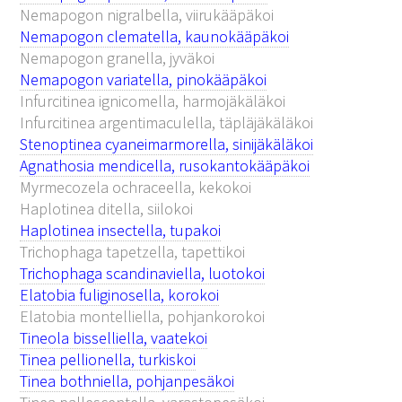
Nemapogon nigralbella, viirukääpäkoi
Nemapogon clematella, kaunokääpäkoi
Nemapogon granella, jyväkoi
Nemapogon variatella, pinokääpäkoi
Infurcitinea ignicomella, harmojäkäläkoi
Infurcitinea argentimaculella, täpläjäkäläkoi
Stenoptinea cyaneimarmorella, sinijäkäläkoi
Agnathosia mendicella, rusokantokääpäkoi
Myrmecozela ochraceella, kekokoi
Haplotinea ditella, siilokoi
Haplotinea insectella, tupakoi
Trichophaga tapetzella, tapettikoi
Trichophaga scandinaviella, luotokoi
Elatobia fuliginosella, korokoi
Elatobia montelliella, pohjankorokoi
Tineola bisselliella, vaatekoi
Tinea pellionella, turkiskoi
Tinea bothniella, pohjanpesäkoi