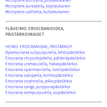
Micropterix aruncella, juovaleukanen
Micropterix aureatella, kirjoleukanen
Micropterix calthella, kultaleukanen
YLÄHEIMO: ERIOCRANIOIDEA,
PÄISTÄRKOIMAISET
HEIMO: ERIOCRANIIDAE, PÄISTÄRKOIT
Dyseriocrania subpurpurella, lehtopäistärkoi
Eriocrania chrysolepidella, pähkinäpäistärkoi
Eriocrania unimaculella, hakaspäistärkoi
Eriocrania sparrmannella, loistopäistärkoi
Eriocrania salopiella, kolmiopäistärkoi
Eriocrania cicatricella, pikkupäistärkoi
Eriocrania sangii, purppurapäistärkoi
Eriocrania semipurpurella, isopäistärkoi