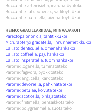
Bucculatrix artemisiella, marunatöyhtökoi
Bucculatrix ratisbonensis, vallitöyhtökoi
Bucculatrix humiliella, piennartöyhtökoi
HEIMO: GRACILLARIIDAE, MIINAAJAKOIT
Parectopa ononidis, tähtitikkukoi
Micrurapteryx gradatella, linnunhernetikkukoi
Callisto denticulella, omenahankakoi
Callisto coffeella, pajuhankakoi
Callisto insperatella, tuomihankakoi
Parornix loganella, tummataitekoi
Parornix fagivora, pyökkitaitekoi
Parornix anglicella, kärkitaitekoi
Parornix devoniella, pähkinätaitekoi
Parornix betulae, koivutaitekoi
Parornix scoticella, pihlajataitekoi
Parornix finitimella, pensaikkotaitekoi
Parornix polygrammella, suotaitekoi