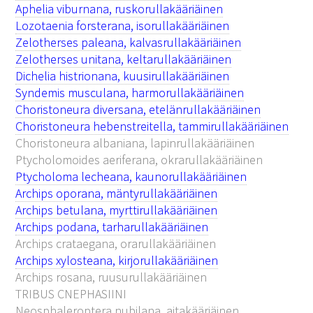
Aphelia viburnana, ruskorullakääriäinen
Lozotaenia forsterana, isorullakääriäinen
Zelotherses paleana, kalvasrullakääriäinen
Zelotherses unitana, keltarullakääriäinen
Dichelia histrionana, kuusirullakääriäinen
Syndemis musculana, harmorullakääriäinen
Choristoneura diversana, etelänrullakääriäinen
Choristoneura hebenstreitella, tammirullakääriäinen
Choristoneura albaniana, lapinrullakääriäinen
Ptycholomoides aeriferana, okrarullakääriäinen
Ptycholoma lecheana, kaunorullakääriäinen
Archips oporana, mäntyrullakääriäinen
Archips betulana, myrttirullakääriäinen
Archips podana, tarharullakääriäinen
Archips crataegana, orarullakääriäinen
Archips xylosteana, kirjorullakääriäinen
Archips rosana, ruusurullakääriäinen
TRIBUS CNEPHASIINI
Neosphaleroptera nubilana, aitakääriäinen