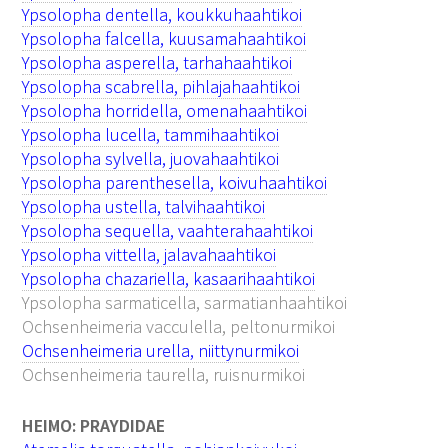
Ypsolopha dentella, koukkuhaahtikoi
Ypsolopha falcella, kuusamahaahtikoi
Ypsolopha asperella, tarhahaahtikoi
Ypsolopha scabrella, pihlajahaahtikoi
Ypsolopha horridella, omenahaahtikoi
Ypsolopha lucella, tammihaahtikoi
Ypsolopha sylvella, juovahaahtikoi
Ypsolopha parenthesella, koivuhaahtikoi
Ypsolopha ustella, talvihaahtikoi
Ypsolopha sequella, vaahterahaahtikoi
Ypsolopha vittella, jalavahaahtikoi
Ypsolopha chazariella, kasaarihaahtikoi
Ypsolopha sarmaticella, sarmatianhaahtikoi
Ochsenheimeria vacculella, peltonurmikoi
Ochsenheimeria urella, niittynurmikoi
Ochsenheimeria taurella, ruisnurmikoi
HEIMO: PRAYDIDAE