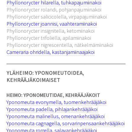
Phyllonorycter hilarella, tuhkapajumiinakoi
Phyllonorycter rolandi, pohjanpajumiinakoi
Phyllonorycter salicicolella, virpapajumiinakoi
Phyllonorycter joannisi, vaahteramiinakoi
Phyllonorycter insignitella, ketomiinakoi
Phyllonorycter trifoliella, apilamiinakoi
Phyllonorycter nigrescentella, nätkelmämiinakoi
Cameraria ohridella, kastanjamiinaajakoi
YLÄHEIMO: YPONOMEUTOIDEA,
KEHRÄÄJÄKOIMAISET
HEIMO: YPONOMEUTIDAE, KEHRÄÄJÄKOIT
Yponomeuta evonymella, tuomenkehrääjäkoi
Yponomeuta padella, pihlajankehrääjäkoi
Yponomeuta malinellus, omenankehrääjäkoi
Yponomeuta cagnagella, sorvarinpensaankehrääjäkoi
Yponomeuta rorrella, salavankehrääjäkoi