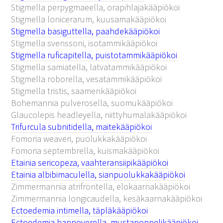
Stigmella perpygmaeella, orapihlajakääpiökoi
Stigmella lonicerarum, kuusamakääpiökoi
Stigmella basiguttella, paahdekääpiökoi
Stigmella svenssoni, isotammikääpiökoi
Stigmella ruficapitella, puistotammikääpiökoi
Stigmella samiatella, latvatammikääpiökoi
Stigmella roborella, vesatammikääpiökoi
Stigmella tristis, saamenkääpiökoi
Bohemannia pulverosella, suomukääpiökoi
Glaucolepis headleyella, niittyhumalakääpiökoi
Trifurcula subnitidella, maitekääpiökoi
Fomoria weaveri, puolukkakääpiökoi
Fomoria septembrella, kuismakääpiökoi
Etainia sericopeza, vaahteransiipikääpiökoi
Etainia albibimaculella, sianpuolukkakääpiökoi
Zimmermannia atrifrontella, elokaarnakääpiökoi
Zimmermannia longicaudella, kesäkaarnakääpiökoi
Ectoedemia intimella, täpläkääpiökoi
Ectoedemia hannoverella, mustapoppelikääpiökoi