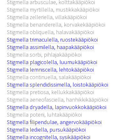
Stigmella arbusculae, kolttakääpiökoi
Stigmella myrtillella, mustikkakääpiökoi
Stigmella zelleriella, villakääpiökoi
Stigmella benanderella, korvakekääpiökoi
Stigmella obliquella, halavakääpiökoi
Stigmella trimaculella, ruostekääpiökoi
Stigmella assimilella, haapakääpiökoi
Stigmella sorbi, pihlajakääpiökoi
Stigmella plagicolella, luumukääpiökoi
Stigmella lemniscella, lehtokääpiökoi
Stigmella continuella, salakääpiökoi
Stigmella splendidissimella, loistokääpiökoi
Stigmella pretiosa, kellukkakääpiökoi
Stigmella aeneofasciella, hanhikkikääpiökoi
Stigmella dryadella, lapinvuokkokääpiökoi
Stigmella poterii, luhtakääpiökoi
Stigmella filipendulae, angervokääpiökoi
Stigmella lediella, pursukääpiökoi
Stigmella incognitella, sysikääpiökoi