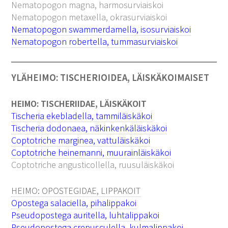
Nematopogon magna, harmosurviaiskoi
Nematopogon metaxella, okrasurviaiskoi
Nematopogon swammerdamella, isosurviaiskoi
Nematopogon robertella, tummasurviaiskoi
YLÄHEIMO: TISCHERIOIDEA, LÄISKÄKOIMAISET
HEIMO: TISCHERIIDAE, LÄISKÄKOIT
Tischeria ekebladella, tammiläiskäkoi
Tischeria dodonaea, näkinkenkäläiskäkoi
Coptotriche marginea, vattuläiskäkoi
Coptotriche heinemanni, muurainläiskäkoi
Coptotriche angusticollella, ruusuläiskäkoi
HEIMO: OPOSTEGIDAE, LIPPAKOIT
Opostega salaciella, pihalippakoi
Pseudopostega auritella, luhtalippakoi
Pseudopostega crepusculella, kulmalippakoi