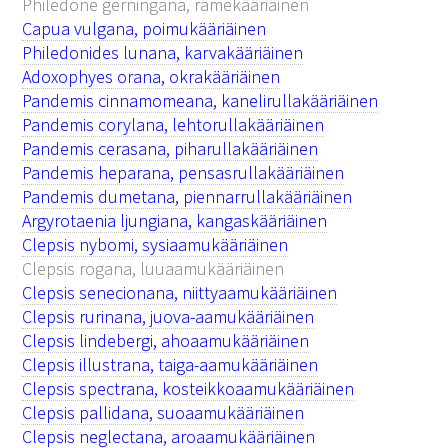
Philedone gerningana, rämekääriäinen
Capua vulgana, poimukääriäinen
Philedonides lunana, karvakääriäinen
Adoxophyes orana, okrakääriäinen
Pandemis cinnamomeana, kanelirullakääriäinen
Pandemis corylana, lehtorullakääriäinen
Pandemis cerasana, piharullakääriäinen
Pandemis heparana, pensasrullakääriäinen
Pandemis dumetana, piennarrullakääriäinen
Argyrotaenia ljungiana, kangaskääriäinen
Clepsis nybomi, sysiaamukääriäinen
Clepsis rogana, luuaamukääriäinen
Clepsis senecionana, niittyaamukääriäinen
Clepsis rurinana, juova-aamukääriäinen
Clepsis lindebergi, ahoaamukääriäinen
Clepsis illustrana, taiga-aamukääriäinen
Clepsis spectrana, kosteikkoaamukääriäinen
Clepsis pallidana, suoaamukääriäinen
Clepsis neglectana, aroaamukääriäinen