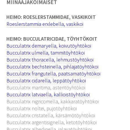
MIINAAJAKOIMAISET
HEIMO: ROESLERSTAMMIDAE, VASKIKOIT
Roeslerstammia erxlebella, vaskikoi
HEIMO: BUCCULATRICIDAE, TÖYHTÖKOIT
Bucculatrix demaryella, koivutöyhtökoi
Bucculatrix ulmella, tammitöyhtökoi
Bucculatrix thoracella, lehmustöyhtökoi
Bucculatrix bechsteinella, pihlajatöyhtökoi
Bucculatrix frangutella, paatsamatöyhtökoi
Bucculatrix cidarella, leppätöyhtökoi
Bucculatrix maritima, asteritöyhtökoi
Bucculatrix latviaella, kallioistöyhtökoi
Bucculatrix nigricomella, kakkaratöyhtökoi
Bucculatrix noltei, pujotöyhtökoi
Bucculatrix cristatella, kärsämötöyhtökoi
Bucculatrix argentisignella, ketotöyhtökoi
Bucculatrix albedinella, jalavatöyhtökoi