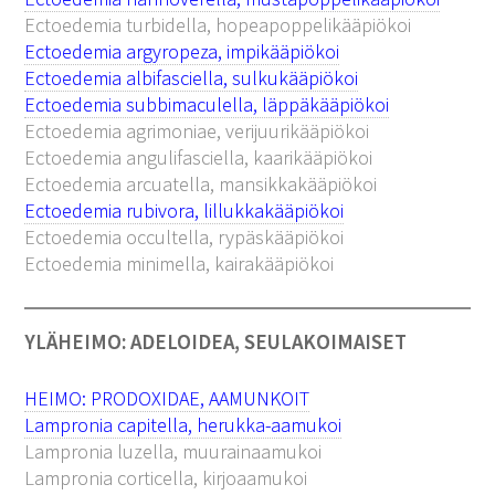
Ectoedemia turbidella, hopeapoppelikääpiökoi
Ectoedemia argyropeza, impikääpiökoi
Ectoedemia albifasciella, sulkukääpiökoi
Ectoedemia subbimaculella, läppäkääpiökoi
Ectoedemia agrimoniae, verijuurikääpiökoi
Ectoedemia angulifasciella, kaarikääpiökoi
Ectoedemia arcuatella, mansikkakääpiökoi
Ectoedemia rubivora, lillukkakääpiökoi
Ectoedemia occultella, rypäskääpiökoi
Ectoedemia minimella, kairakääpiökoi
YLÄHEIMO: ADELOIDEA, SEULAKOIMAISET
HEIMO: PRODOXIDAE, AAMUNKOIT
Lampronia capitella, herukka-aamukoi
Lampronia luzella, muurainaamukoi
Lampronia corticella, kirjoaamukoi