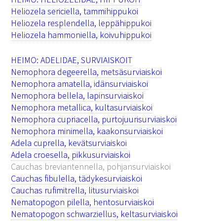
Heliozela sericiella, tammihippukoi
Heliozela resplendella, leppähippukoi
Heliozela hammoniella, koivuhippukoi
HEIMO: ADELIDAE, SURVIAISKOIT
Nemophora degeerella, metsäsurviaiskoi
Nemophora amatella, idänsurviaiskoi
Nemophora bellela, lapinsurviaiskoi
Nemophora metallica, kultasurviaiskoi
Nemophora cupriacella, purtojuurisurviaiskoi
Nemophora minimella, kaakonsurviaiskoi
Adela cuprella, kevätsurviaiskoi
Adela croesella, pikkusurviaiskoi
Cauchas breviantennella, pohjansurviaiskoi
Cauchas fibulella, tädykesurviaiskoi
Cauchas rufimitrella, litusurviaiskoi
Nematopogon pilella, hentosurviaiskoi
Nematopogon schwarziellus, keltasurviaiskoi