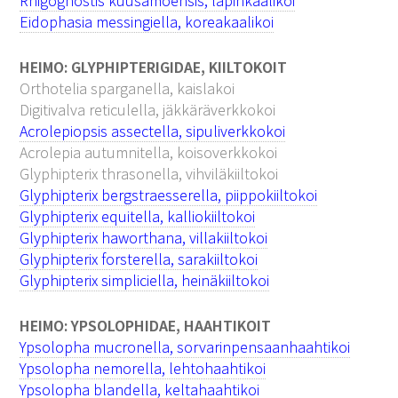
Rhigognostis kuusamoensis, lapinkaalikoi
Eidophasia messingiella, koreakaalikoi
HEIMO: GLYPHIPTERIGIDAE, KIILTOKOIT
Orthotelia sparganella, kaislakoi
Digitivalva reticulella, jäkkäräverkkokoi
Acrolepiopsis assectella, sipuliverkkokoi
Acrolepia autumnitella, koisoverkkokoi
Glyphipterix thrasonella, vihviläkiiltokoi
Glyphipterix bergstraesserella, piippokiiltokoi
Glyphipterix equitella, kalliokiiltokoi
Glyphipterix haworthana, villakiiltokoi
Glyphipterix forsterella, sarakiiltokoi
Glyphipterix simpliciella, heinäkiiltokoi
HEIMO: YPSOLOPHIDAE, HAAHTIKOIT
Ypsolopha mucronella, sorvarinpensaanhaahtikoi
Ypsolopha nemorella, lehtohaahtikoi
Ypsolopha blandella, keltahaahtikoi