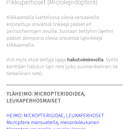
Pikkuperhoset (Microlepidoptera)
Klikkaamalla luettelossa olevia versaaleilla
kirjoitettuja sinivärisiä linkkejä pääset eri
perhosheimojen sivuille. Suoraan tiettyihin lajeihin
pääset alempana olevia sinivärisiä lajilinkkejä
klikkaamalla.
Voit myös etsiä tiettyjä lajeja
hakutoiminnolla
. Syötä
kenttään halutun lajin nimi (joko suomenkielinen tai
tieteellinen nimi).
YLÄHEIMO: MICROPTERIDOIDEA,
LEUKAPERHOSMAISET
HEIMO: MICROPTERIGIDAE, LEUKAPERHOSET
Micropterix mansuetella, messinkileukanen