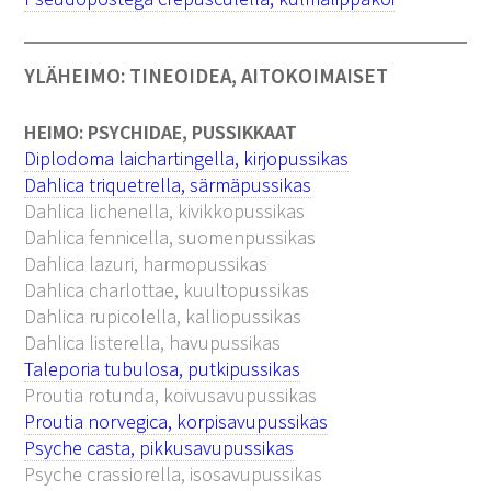
YLÄHEIMO: TINEOIDEA, AITOKOIMAISET
HEIMO: PSYCHIDAE, PUSSIKKAAT
Diplodoma laichartingella, kirjopussikas
Dahlica triquetrella, särmäpussikas
Dahlica lichenella, kivikkopussikas
Dahlica fennicella, suomenpussikas
Dahlica lazuri, harmopussikas
Dahlica charlottae, kuultopussikas
Dahlica rupicolella, kalliopussikas
Dahlica listerella, havupussikas
Taleporia tubulosa, putkipussikas
Proutia rotunda, koivusavupussikas
Proutia norvegica, korpisavupussikas
Psyche casta, pikkusavupussikas
Psyche crassiorella, isosavupussikas