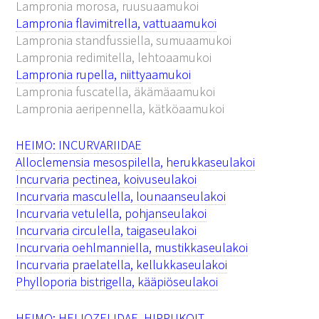
Lampronia morosa, ruusuaamukoi
Lampronia flavimitrella, vattuaamukoi
Lampronia standfussiella, sumuaamukoi
Lampronia redimitella, lehtoaamukoi
Lampronia rupella, niittyaamukoi
Lampronia fuscatella, äkämäaamukoi
Lampronia aeripennella, kätköaamukoi
HEIMO: INCURVARIIDAE
Alloclemensia mesospilella, herukkaseulakoi
Incurvaria pectinea, koivuseulakoi
Incurvaria masculella, lounaanseulakoi
Incurvaria vetulella, pohjanseulakoi
Incurvaria circulella, taigaseulakoi
Incurvaria oehlmanniella, mustikkaseulakoi
Incurvaria praelatella, kellukkaseulakoi
Phylloporia bistrigella, kääpiöseulakoi
HEIMO: HELIOZELIDAE, HIPPUKOIT