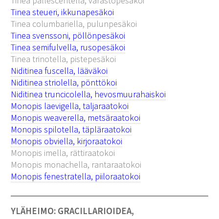
Tinea pallescentella, varastopesäkoi
Tinea steueri, ikkunapesäkoi
Tinea columbariella, pulunpesäkoi
Tinea svenssoni, pöllönpesäkoi
Tinea semifulvella, rusopesäkoi
Tinea trinotella, pistepesäkoi
Niditinea fuscella, lääväkoi
Niditinea striolella, pönttökoi
Niditinea truncicolella, hevosmuurahaiskoi
Monopis laevigella, taljaraatokoi
Monopis weaverella, metsäraatokoi
Monopis spilotella, täpläraatokoi
Monopis obviella, kirjoraatokoi
Monopis imella, rättiraatokoi
Monopis monachella, rantaraatokoi
Monopis fenestratella, piiloraatokoi
YLÄHEIMO: GRACILLARIOIDEA,