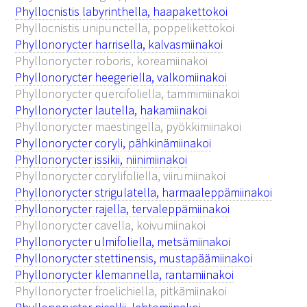
Phyllocnistis labyrinthella, haapakettokoi
Phyllocnistis unipunctella, poppelikettokoi
Phyllonorycter harrisella, kalvasmiinakoi
Phyllonorycter roboris, koreamiinakoi
Phyllonorycter heegeriella, valkomiinakoi
Phyllonorycter quercifoliella, tammimiinakoi
Phyllonorycter lautella, hakamiinakoi
Phyllonorycter maestingella, pyökkimiinakoi
Phyllonorycter coryli, pähkinämiinakoi
Phyllonorycter issikii, niinimiinakoi
Phyllonorycter corylifoliella, viirumiinakoi
Phyllonorycter strigulatella, harmaaleppämiinakoi
Phyllonorycter rajella, tervaleppämiinakoi
Phyllonorycter cavella, koivumiinakoi
Phyllonorycter ulmifoliella, metsämiinakoi
Phyllonorycter stettinensis, mustapäämiinakoi
Phyllonorycter klemannella, rantamiinakoi
Phyllonorycter froelichiella, pitkämiinakoi