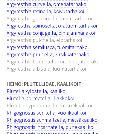
Argyresthia curvella, omenatarhakoi
Argyresthia retinella, koivutarhakoi
Argyresthia glaucinella, tammitarhakoi
Argyresthia spinosella, oratuomitarhakoi
Argyresthia conjugella, pihlajanmarjakoi
Argyresthia pulchella, elotarhakoi
Argyresthia semifusca, tuomitarhakoi
Argyresthia pruniella, kirsikkatarhakoi
Argyresthia bonnetella, orapihlajatarhakoi
Argyresthia albistria, luumutarhakoi
HEIMO: PLUTELLIDAE, KAALIKOIT
Plutella xylostella, kaalikoi
Plutella porrectella, illakkokoi
Plutella hyperboreella, tunturikaalikoi
Rhigognostis senilella, vuorikaalikoi
Rhigognostis schmaltzella, metsäkaalikoi
Rhigognostis incarnatella, punekaalikoi