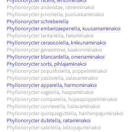
Phyllonorycter nicellii, lehtomiinakoi
Phyllonorycter anderidae, rämemiinakoi
Phyllonorycter junoniella, puolukkamiinakoi
Phyllonorycter schreberella
Phyllonorycter emberizaepenella, kuusamamiinakoi
Phyllonorycter lantanella, heisimiinakoi
Phyllonorycter cerasicolella, kriikunamiinakoi
Phyllonorycter gerasimowi, kaakonmiinakoi
Phyllonorycter blancardella, omenamiinakoi
Phyllonorycter sorbi, pihlajamiinakoi
Phyllonorycter populifoliella, poppelimiinakoi
Phyllonorycter pastorella, salavamiinakoi
Phyllonorycter apparella, harmomiinakoi
Phyllonorycter sagitella, haapamiinakoi
Phyllonorycter comparella, hopeapoppelimiinakoi
Phyllonorycter connexella, halavamiinakoi
Phyllonorycter quinqueguttella, hanhenpajumiinakoi
Phyllonorycter dubitella, raitamiinakoi
Phyllonorycter salictella, kiiltopajumiinakoi