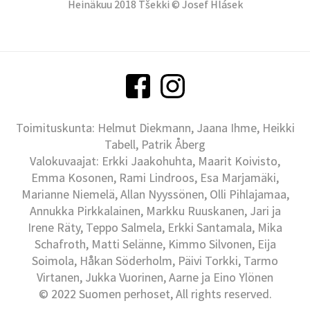
Heinäkuu 2018 Tšekki © Josef Hlásek
Toimituskunta: Helmut Diekmann, Jaana Ihme, Heikki
Tabell, Patrik Åberg
Valokuvaajat: Erkki Jaakohuhta, Maarit Koivisto,
Emma Kosonen, Rami Lindroos, Esa Marjamäki,
Marianne Niemelä, Allan Nyyssönen, Olli Pihlajamaa,
Annukka Pirkkalainen, Markku Ruuskanen, Jari ja
Irene Räty, Teppo Salmela, Erkki Santamala, Mika
Schafroth, Matti Selänne, Kimmo Silvonen, Eija
Soimola, Håkan Söderholm, Päivi Torkki, Tarmo
Virtanen, Jukka Vuorinen, Aarne ja Eino Ylönen
© 2022 Suomen perhoset, All rights reserved.