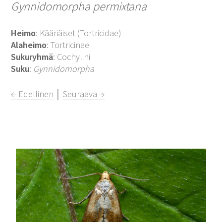
Gynnidomorpha permixtana
Heimo
: Kääriäiset (Tortricidae)
Alaheimo
: Tortricinae
Sukuryhmä
: Cochylini
Suku
:
Gynnidomorpha
← Edellinen
│
Seuraava →