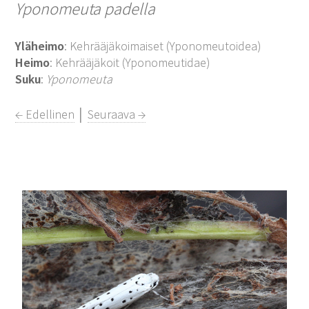
Yponomeuta padella
Yläheimo
: Kehrääjäkoimaiset (Yponomeutoidea)
Heimo
: Kehrääjäkoit (Yponomeutidae)
Suku
:
Yponomeuta
← Edellinen
│
Seuraava →