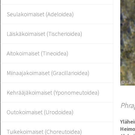
Seulakoimaiset (Adeloidea)
Läiskäkoimaiset (Tischerioidea)
Aitokoimaiset (Tineoidea)
Miinaajakoimaiset (Gracillarioidea)
Kehrääjäkoimaiset (Yponomeutoidea)
Phra
Outokoimaiset (Urodoidea)
Ylähe
Heim
Tuikekoimaiset (Choreutoidea)