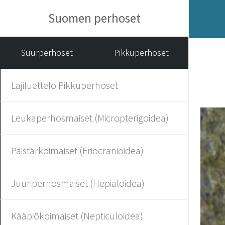
Suomen perhoset
Suurperhoset
Pikkuperhoset
Lajiluettelo Pikkuperhoset
Leukaperhosmaiset (Micropterigoidea)
Päistärkoimaiset (Eriocranioidea)
Juuriperhosmaiset (Hepialoidea)
Kääpiökoimaiset (Nepticuloidea)