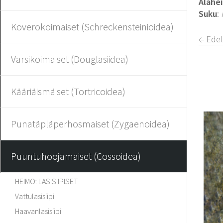
Alahe
Suku
:
Koverokoimaiset (Schreckensteinioidea)
← Ede
Varsikoimaiset (Douglasiidea)
Kääriäismäiset (Tortricoidea)
Punatäpläperhosmaiset (Zygaenoidea)
Puuntuhoojamaiset (Cossoidea)
HEIMO: LASISIIPISET
Vattulasisiipi
Haavanlasisiipi