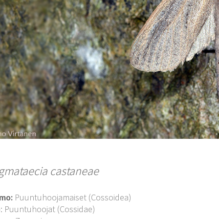
gmataecia castaneae
imo:
Puuntuhoojamaiset (Cossoidea)
o
: Puuntuhoojat (Cossidae)