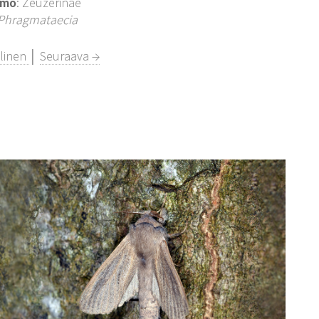
imo
: Zeuzerinae
Phragmataecia
llinen
│
Seuraava →