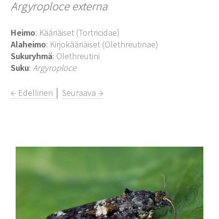
Argyroploce externa
Heimo
: Kääriäiset (Tortricidae)
Alaheimo
: Kirjokääriäiset (Olethreutinae)
Sukuryhmä
: Olethreutini
Suku
:
Argyroploce
← Edellinen
│
Seuraava →