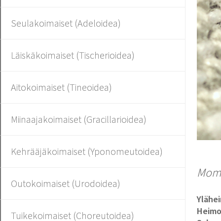
Seulakoimaiset (Adeloidea)
Läiskäkoimaiset (Tischerioidea)
Aitokoimaiset (Tineoidea)
Miinaajakoimaiset (Gracillarioidea)
Kehrääjäkoimaiset (Yponomeutoidea)
Momp
Outokoimaiset (Urodoidea)
Ylähe
Heim
Tuikekoimaiset (Choreutoidea)