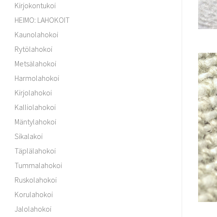
Kirjokontukoi
HEIMO: LAHOKOIT
Kaunolahokoi
Rytölahokoi
Metsälahokoi
Harmolahokoi
Kirjolahokoi
Kalliolahokoi
Mäntylahokoi
Sikalakoi
Täplälahokoi
Tummalahokoi
Ruskolahokoi
Korulahokoi
Jalolahokoi