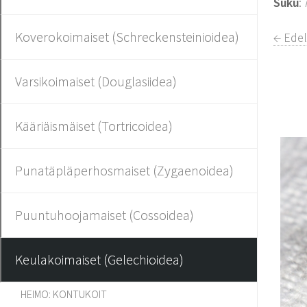
Suku
:
Koverokoimaiset (Schreckensteinioidea)
← Edel
Varsikoimaiset (Douglasiidea)
Kääriäismäiset (Tortricoidea)
Punatäpläperhosmaiset (Zygaenoidea)
Puuntuhoojamaiset (Cossoidea)
Keulakoimaiset (Gelechioidea)
HEIMO: KONTUKOIT