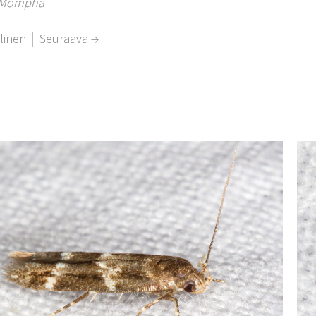
Mompha
linen
│
Seuraava →