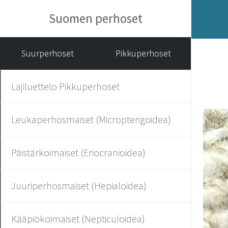
Suomen perhoset
Suurperhoset
Pikkuperhoset
Lajiluettelo Pikkuperhoset
Leukaperhosmaiset (Micropterigoidea)
Päistärkoimaiset (Eriocranioidea)
Juuriperhosmaiset (Hepialoidea)
Kääpiökoimaiset (Nepticuloidea)