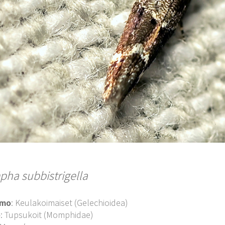
ha subbistrigella
imo
: Keulakoimaiset (Gelechioidea)
o
: Tupsukoit (Momphidae)