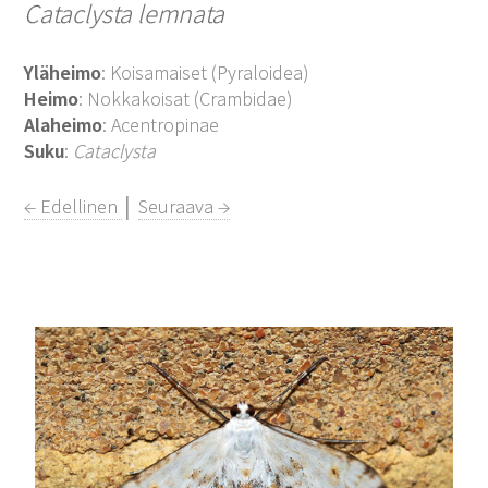
Cataclysta lemnata
Yläheimo
: Koisamaiset (Pyraloidea)
Heimo
: Nokkakoisat (Crambidae)
Alaheimo
: Acentropinae
Suku
:
Cataclysta
← Edellinen
│
Seuraava →