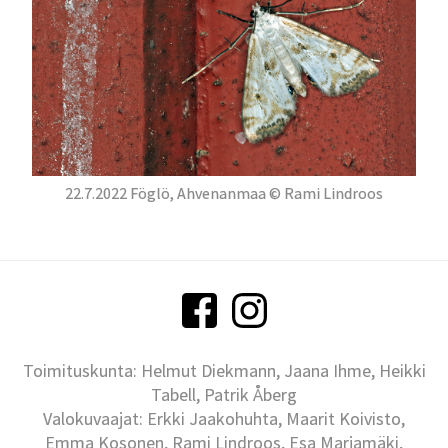
22.7.2022 Föglö, Ahvenanmaa © Rami Lindroos
Toimituskunta: Helmut Diekmann, Jaana Ihme, Heikki
Tabell, Patrik Åberg
Valokuvaajat: Erkki Jaakohuhta, Maarit Koivisto,
Emma Kosonen, Rami Lindroos, Esa Marjamäki,