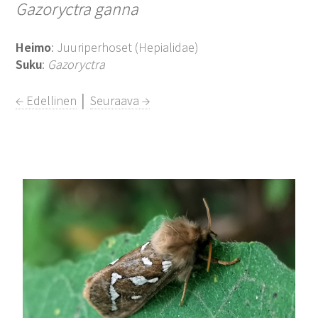
Gazoryctra ganna
Heimo
: Juuriperhoset (Hepialidae)
Suku
:
Gazoryctra
← Edellinen
│
Seuraava →