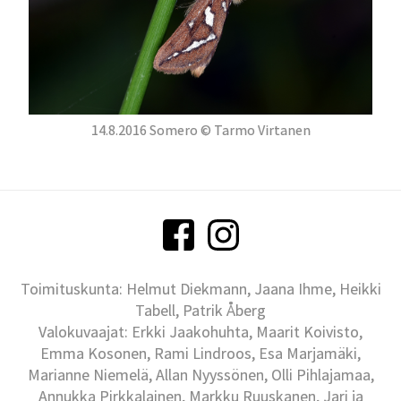
14.8.2016 Somero © Tarmo Virtanen
Toimituskunta: Helmut Diekmann, Jaana Ihme, Heikki
Tabell, Patrik Åberg
Valokuvaajat: Erkki Jaakohuhta, Maarit Koivisto,
Emma Kosonen, Rami Lindroos, Esa Marjamäki,
Marianne Niemelä, Allan Nyyssönen, Olli Pihlajamaa,
Annukka Pirkkalainen, Markku Ruuskanen, Jari ja