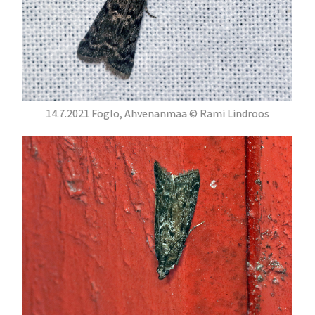
14.7.2021 Föglö, Ahvenanmaa © Rami Lindroos