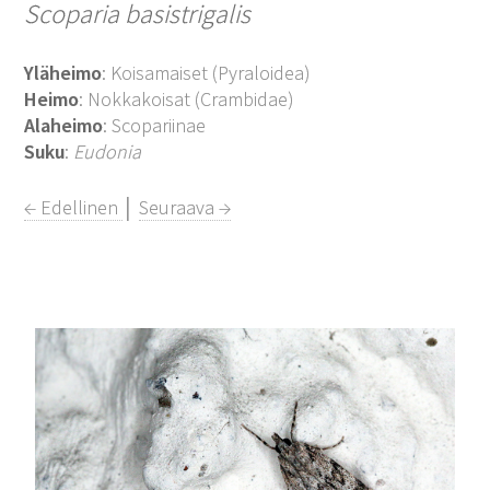
Scoparia basistrigalis
Yläheimo
: Koisamaiset (Pyraloidea)
Heimo
: Nokkakoisat (Crambidae)
Alaheimo
: Scopariinae
Suku
:
Eudonia
← Edellinen
│
Seuraava →