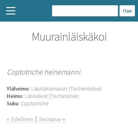
H
a
Muurainläiskäkoi
k
u
:
Coptotriche heinemanni
Yläheimo
: Läiskäkoimaiset (Tischerioidea)
Heimo
: Läiskäkoit (Tischeriidae)
Suku
:
Coptotriche
← Edellinen
│
Seuraava →