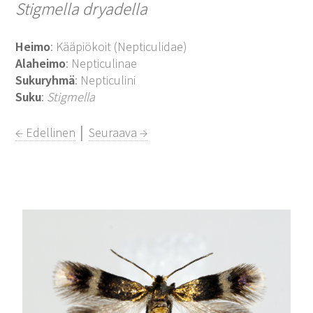
Stigmella dryadella
Heimo
: Kääpiökoit (Nepticulidae)
Alaheimo
: Nepticulinae
Sukuryhmä
: Nepticulini
Suku
:
Stigmella
← Edellinen
│
Seuraava →