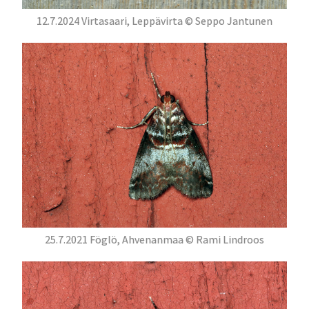
12.7.2024 Virtasaari, Leppävirta © Seppo Jantunen
25.7.2021 Föglö, Ahvenanmaa © Rami Lindroos