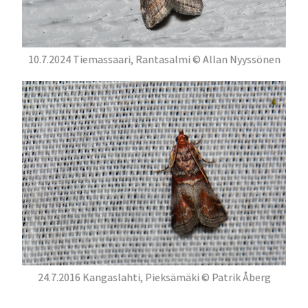
10.7.2024 Tiemassaari, Rantasalmi © Allan Nyyssönen
24.7.2016 Kangaslahti, Pieksämäki © Patrik Åberg