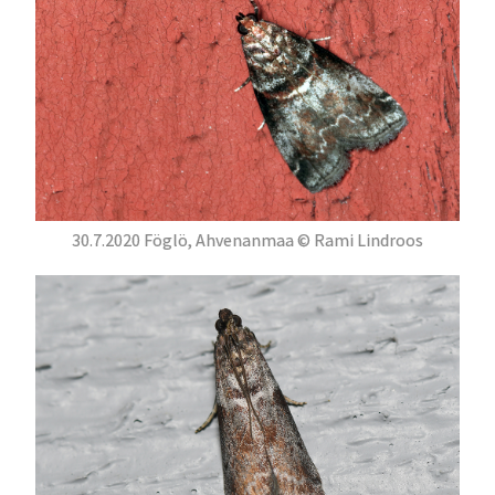
30.7.2020 Föglö, Ahvenanmaa © Rami Lindroos