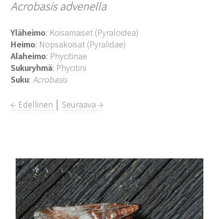
Acrobasis advenella
Yläheimo
: Koisamaiset (Pyraloidea)
Heimo
: Nopsakoisat (Pyralidae)
Alaheimo
: Phycitinae
Sukuryhmä
: Phycitini
Suku
:
Acrobasis
← Edellinen
│
Seuraava →