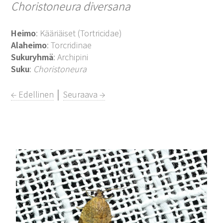
Choristoneura diversana
Heimo
: Kääriäiset (Tortricidae)
Alaheimo
: Torcridinae
Sukuryhmä
: Archipini
Suku
:
Choristoneura
← Edellinen
│
Seuraava →