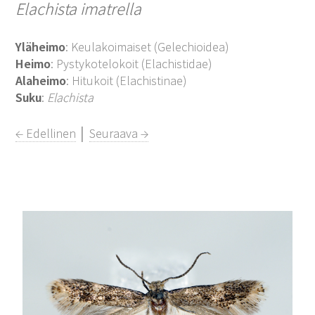
Elachista imatrella
Yläheimo
: Keulakoimaiset (Gelechioidea)
Heimo
: Pystykotelokoit (Elachistidae)
Alaheimo
: Hitukoit (Elachistinae)
Suku
:
Elachista
← Edellinen
│
Seuraava →