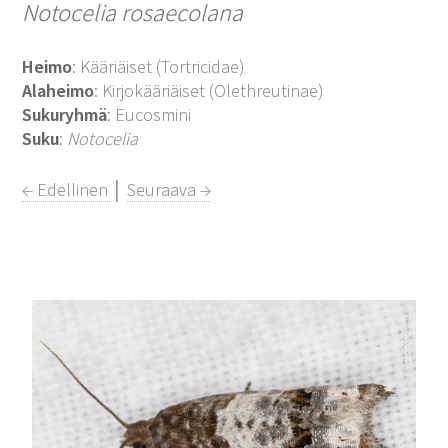
Notocelia rosaecolana
Heimo
: Kääriäiset (Tortricidae)
Alaheimo
: Kirjokääriäiset (Olethreutinae)
Sukuryhmä
: Eucosmini
Suku
:
Notocelia
← Edellinen
│
Seuraava →