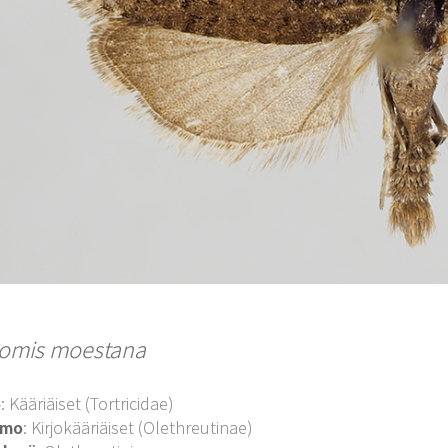
omis moestana
o
: Kääriäiset (Tortricidae)
imo
: Kirjokääriäiset (Olethreutinae)