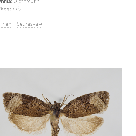
yhmä
: Olethreutini
Apotomis
linen
│
Seuraava →