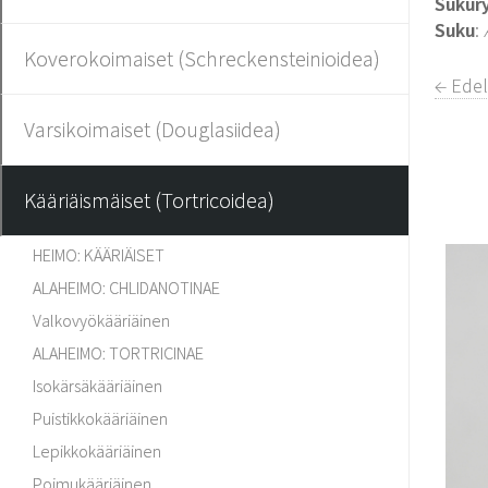
Sukur
Suku
:
Koverokoimaiset (Schreckensteinioidea)
← Edel
Varsikoimaiset (Douglasiidea)
Kääriäismäiset (Tortricoidea)
HEIMO: KÄÄRIÄISET
ALAHEIMO: CHLIDANOTINAE
Valkovyökääriäinen
ALAHEIMO: TORTRICINAE
Isokärsäkääriäinen
Puistikkokääriäinen
Lepikkokääriäinen
Poimukääriäinen