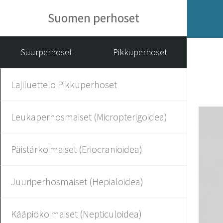
Suomen perhoset
Suurperhoset
Pikkuperhoset
Lajiluettelo Pikkuperhoset
Leukaperhosmaiset (Micropterigoidea)
Päistärkoimaiset (Eriocranioidea)
Juuriperhosmaiset (Hepialoidea)
Kääpiökoimaiset (Nepticuloidea)