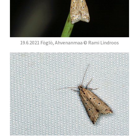
19.6.2021 Föglö, Ahvenanmaa © Rami Lindroos