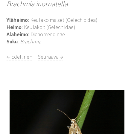
Brachmia inornatella
Yläheimo
: Keulakoimaiset (Gelechioidea)
Heimo
: Keulakoit (Gelechiidae)
Alaheimo
: Dichomeridinae
Suku
:
Brachmia
← Edellinen
│
Seuraava →