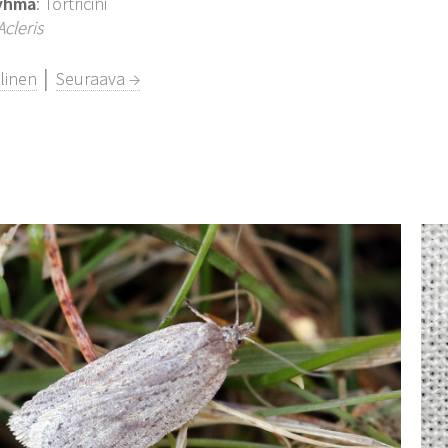
yhmä
: Tortricini
Acleris
linen
│
Seuraava →