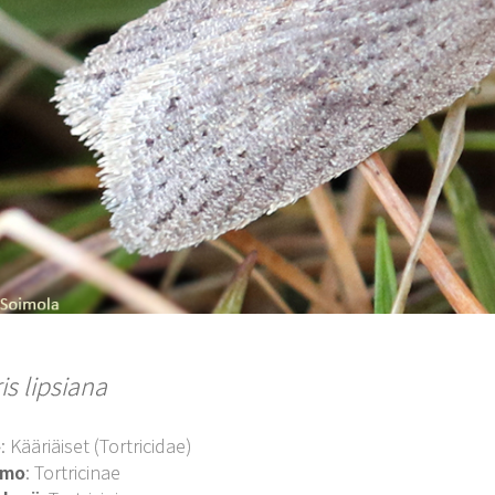
is lipsiana
o
: Kääriäiset (Tortricidae)
imo
: Tortricinae