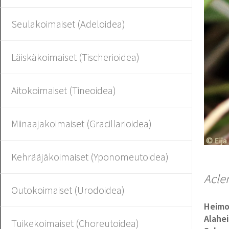
Seulakoimaiset (Adeloidea)
Läiskäkoimaiset (Tischerioidea)
Aitokoimaiset (Tineoidea)
Miinaajakoimaiset (Gracillarioidea)
Kehrääjäkoimaiset (Yponomeutoidea)
Acler
Outokoimaiset (Urodoidea)
Heim
Alahe
Tuikekoimaiset (Choreutoidea)