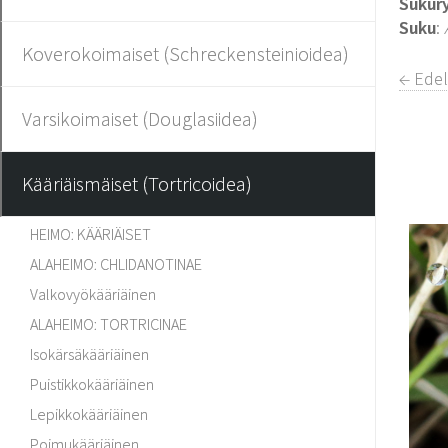
Sukur
Suku
:
Koverokoimaiset (Schreckensteinioidea)
← Edel
Varsikoimaiset (Douglasiidea)
Kääriäismäiset (Tortricoidea)
HEIMO: KÄÄRIÄISET
ALAHEIMO: CHLIDANOTINAE
Valkovyökääriäinen
ALAHEIMO: TORTRICINAE
Isokärsäkääriäinen
Puistikkokääriäinen
Lepikkokääriäinen
Poimukääriäinen