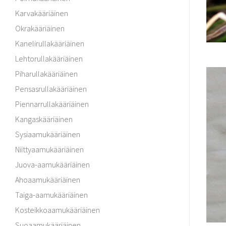
Karvakääriäinen
Okrakääriäinen
Kanelirullakääriäinen
Lehtorullakääriäinen
Piharullakääriäinen
Pensasrullakääriäinen
Piennarrullakääriäinen
Kangaskääriäinen
Sysiaamukääriäinen
Niittyaamukääriäinen
Juova-aamukääriäinen
Ahoaamukääriäinen
Taiga-aamukääriäinen
Kosteikkoaamukääriäinen
Suoaamukääriäinen