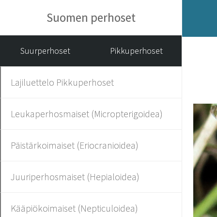
Suomen perhoset
Suurperhoset
Pikkuperhoset
Lajiluettelo Pikkuperhoset
Leukaperhosmaiset (Micropterigoidea)
Päistärkoimaiset (Eriocranioidea)
Juuriperhosmaiset (Hepialoidea)
Kääpiökoimaiset (Nepticuloidea)