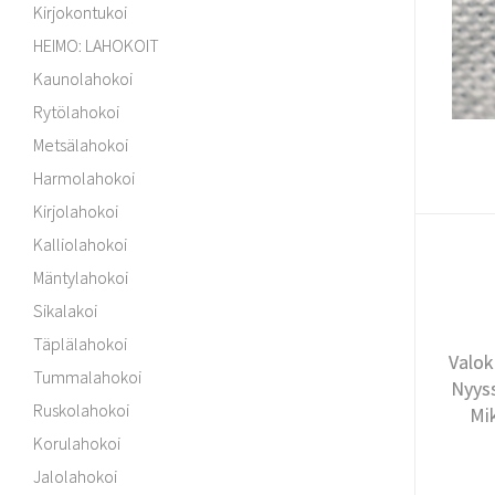
Kirjokontukoi
HEIMO: LAHOKOIT
Kaunolahokoi
Rytölahokoi
Metsälahokoi
Harmolahokoi
Kirjolahokoi
Kalliolahokoi
Mäntylahokoi
Sikalakoi
Täplälahokoi
Valok
Tummalahokoi
Nyyss
Ruskolahokoi
Mi
Korulahokoi
Jalolahokoi