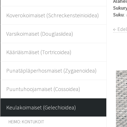
Alahe
Sukur
Suku
:
Koverokoimaiset (Schreckensteinioidea)
← Edel
Varsikoimaiset (Douglasiidea)
Kääriäismäiset (Tortricoidea)
Punatäpläperhosmaiset (Zygaenoidea)
Puuntuhoojamaiset (Cossoidea)
Keulakoimaiset (Gelechioidea)
HEIMO: KONTUKOIT