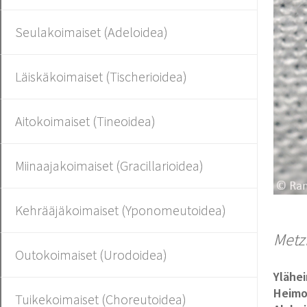
Seulakoimaiset (Adeloidea)
Läiskäkoimaiset (Tischerioidea)
Aitokoimaiset (Tineoidea)
Miinaajakoimaiset (Gracillarioidea)
Kehrääjäkoimaiset (Yponomeutoidea)
Metz
Outokoimaiset (Urodoidea)
Ylähe
Heim
Tuikekoimaiset (Choreutoidea)