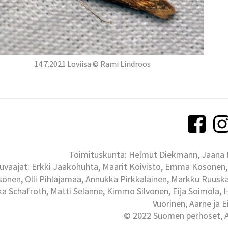
14.7.2021 Loviisa © Rami Lindroos
Toimituskunta: Helmut Diekmann, Jaana Ih
uvaajat: Erkki Jaakohuhta, Maarit Koivisto, Emma Kosonen,
önen, Olli Pihlajamaa, Annukka Pirkkalainen, Markku Ruuskan
ka Schafroth, Matti Selänne, Kimmo Silvonen, Eija Soimola, 
Vuorinen, Aarne ja 
© 2022 Suomen perhoset, Al