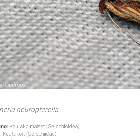
neria neuropterella
imo
: Keulakoimaiset (Gelechioidea)
o
: Keulakoit (Gelechiidae)