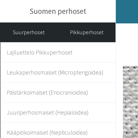
Suomen perhoset
Suurperhoset
Pikkuperhoset
Lajiluettelo Pikkuperhoset
Leukaperhosmaiset (Micropterigoidea)
Päistärkoimaiset (Eriocranioidea)
Juuriperhosmaiset (Hepialoidea)
Kääpiökoimaiset (Nepticuloidea)