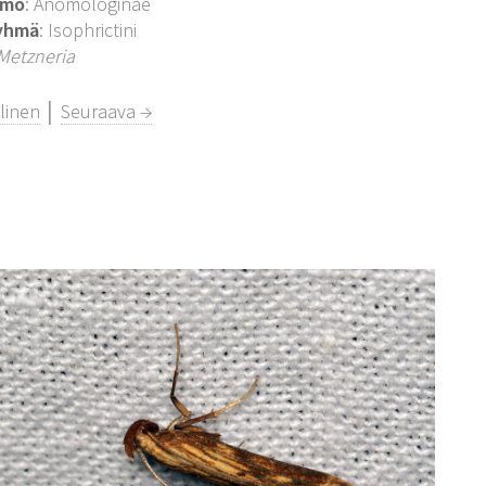
imo
: Anomologinae
yhmä
: Isophrictini
Metzneria
linen
│
Seuraava →