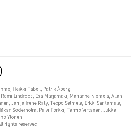
me, Heikki Tabell, Patrik Åberg
 Rami Lindroos, Esa Marjamäki, Marianne Niemelä, Allan
en, Jari ja Irene Räty, Teppo Salmela, Erkki Santamala,
Håkan Söderholm, Päivi Torkki, Tarmo Virtanen, Jukka
Eino Ylönen
l rights reserved.