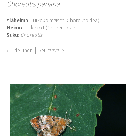
Choreutis pariana
Yläheimo
: Tuikekoimaiset (Choreutoidea)
Heimo
: Tuikekoit (Choreutidae)
Suku
:
Choreutis
← Edellinen
│
Seuraava →