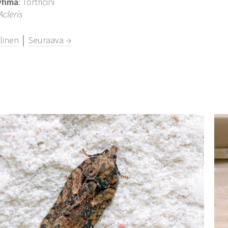
yhmä
: Tortricini
Acleris
linen
│
Seuraava →