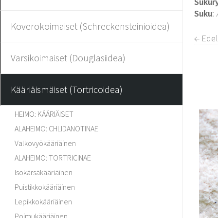
Sukur
Suku
:
Koverokoimaiset (Schreckensteinioidea)
← Edel
Varsikoimaiset (Douglasiidea)
Kääriäismäiset (Tortricoidea)
HEIMO: KÄÄRIÄISET
ALAHEIMO: CHLIDANOTINAE
Valkovyökääriäinen
ALAHEIMO: TORTRICINAE
Isokärsäkääriäinen
Puistikkokääriäinen
Lepikkokääriäinen
Poimukääriäinen