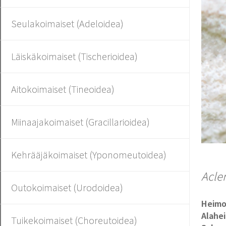
Seulakoimaiset (Adeloidea)
Läiskäkoimaiset (Tischerioidea)
Aitokoimaiset (Tineoidea)
Miinaajakoimaiset (Gracillarioidea)
Kehrääjäkoimaiset (Yponomeutoidea)
Acler
Outokoimaiset (Urodoidea)
Heim
Alahe
Tuikekoimaiset (Choreutoidea)