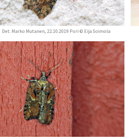
Det. Marko Mutanen, 22.10.2019 Pori © Eija Soimola