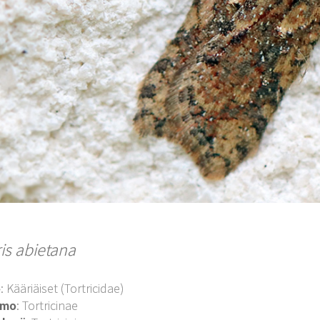
is abietana
o
: Kääriäiset (Tortricidae)
imo
: Tortricinae