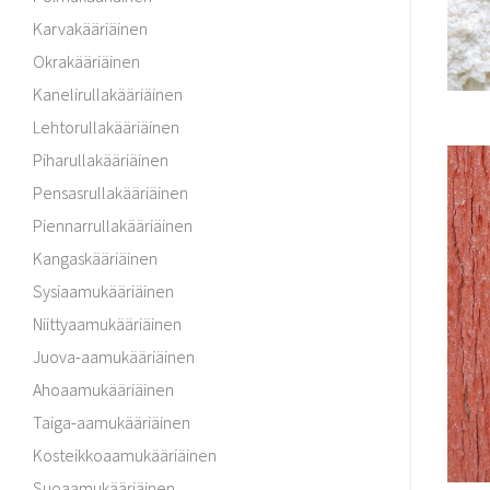
Karvakääriäinen
Okrakääriäinen
Kanelirullakääriäinen
Lehtorullakääriäinen
Piharullakääriäinen
Pensasrullakääriäinen
Piennarrullakääriäinen
Kangaskääriäinen
Sysiaamukääriäinen
Niittyaamukääriäinen
Juova-aamukääriäinen
Ahoaamukääriäinen
Taiga-aamukääriäinen
Kosteikkoaamukääriäinen
Suoaamukääriäinen