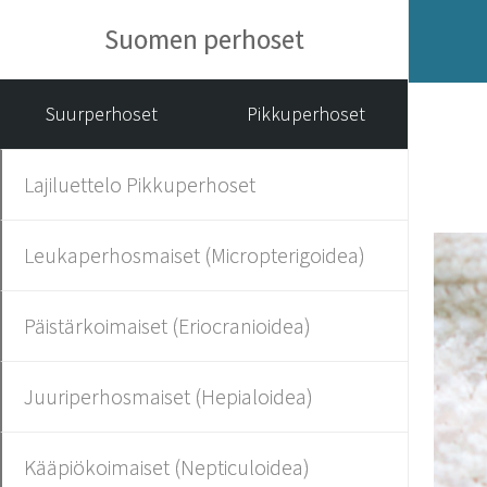
Suomen perhoset
Suurperhoset
Pikkuperhoset
Lajiluettelo Pikkuperhoset
Leukaperhosmaiset (Micropterigoidea)
Päistärkoimaiset (Eriocranioidea)
Juuriperhosmaiset (Hepialoidea)
Kääpiökoimaiset (Nepticuloidea)