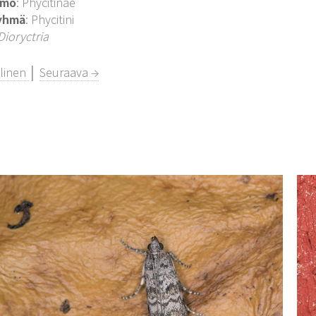
imo
: Phycitinae
yhmä
: Phycitini
Dioryctria
llinen
│
Seuraava →