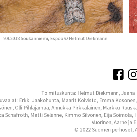
9.9.2018 Soukanniemi, Espoo © Helmut Diekmann
Toimituskunta: Helmut Diekmann, Jaana Ih
uvaajat: Erkki Jaakohuhta, Maarit Koivisto, Emma Kosonen,
önen, Olli Pihlajamaa, Annukka Pirkkalainen, Markku Ruuskan
ka Schafroth, Matti Selänne, Kimmo Silvonen, Eija Soimola, 
Vuorinen, Aarne ja 
© 2022 Suomen perhoset, Al