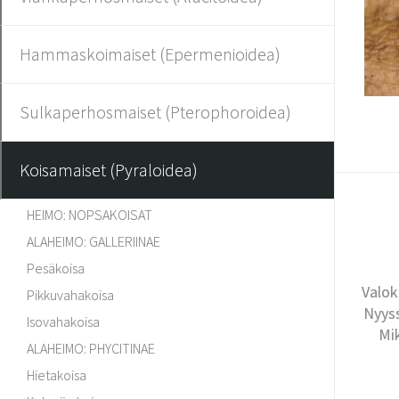
Hammaskoimaiset (Epermenioidea)
Sulkaperhosmaiset (Pterophoroidea)
Koisamaiset (Pyraloidea)
HEIMO: NOPSAKOISAT
ALAHEIMO: GALLERIINAE
Pesäkoisa
Valok
Pikkuvahakoisa
Nyyss
Isovahakoisa
Mi
ALAHEIMO: PHYCITINAE
Hietakoisa