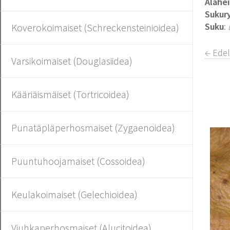
Alahe
Sukur
Suku
:
Koverokoimaiset (Schreckensteinioidea)
← Ede
Varsikoimaiset (Douglasiidea)
Kääriäismäiset (Tortricoidea)
Punatäpläperhosmaiset (Zygaenoidea)
Puuntuhoojamaiset (Cossoidea)
Keulakoimaiset (Gelechioidea)
Viuhkaperhosmaiset (Alucitoidea)