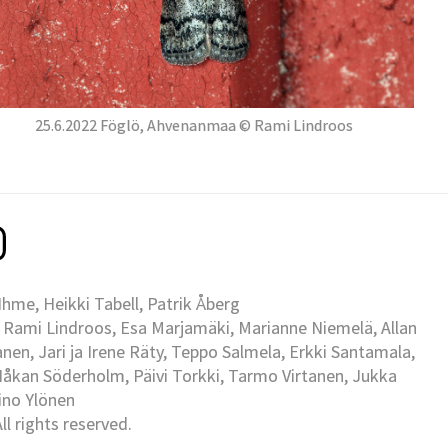
25.6.2022 Föglö, Ahvenanmaa © Rami Lindroos
me, Heikki Tabell, Patrik Åberg
 Rami Lindroos, Esa Marjamäki, Marianne Niemelä, Allan
en, Jari ja Irene Räty, Teppo Salmela, Erkki Santamala,
Håkan Söderholm, Päivi Torkki, Tarmo Virtanen, Jukka
Eino Ylönen
l rights reserved.