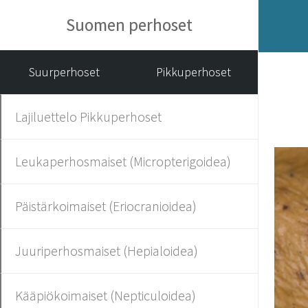
Suomen perhoset
Suurperhoset
Pikkuperhoset
Lajiluettelo Pikkuperhoset
Leukaperhosmaiset (Micropterigoidea)
Päistärkoimaiset (Eriocranioidea)
Juuriperhosmaiset (Hepialoidea)
Kääpiökoimaiset (Nepticuloidea)