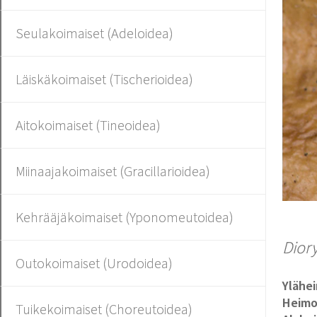
Seulakoimaiset (Adeloidea)
Läiskäkoimaiset (Tischerioidea)
Aitokoimaiset (Tineoidea)
Miinaajakoimaiset (Gracillarioidea)
Kehrääjäkoimaiset (Yponomeutoidea)
Diory
Outokoimaiset (Urodoidea)
Ylähe
Heim
Tuikekoimaiset (Choreutoidea)