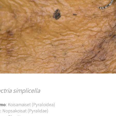
ctria simplicella
imo
: Koisamaiset (Pyraloidea)
o
: Nopsakoisat (Pyralidae)