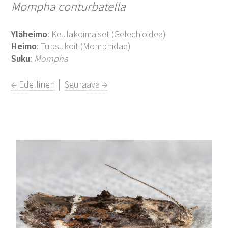
Mompha conturbatella
Yläheimo
: Keulakoimaiset (Gelechioidea)
Heimo
: Tupsukoit (Momphidae)
Suku
:
Mompha
← Edellinen
│
Seuraava →