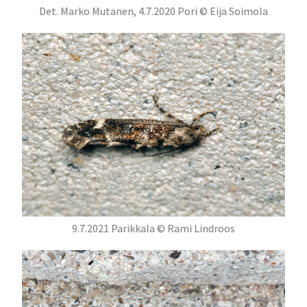
Det. Marko Mutanen, 4.7.2020 Pori © Eija Soimola
9.7.2021 Parikkala © Rami Lindroos