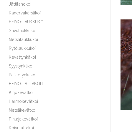
Jättilahokoi
Kanervakärsäkoi
HEIMO: LAUKKUKOIT
Savulaukkukoi
Metsälaukkukoi
Rytölaukkukoi
Kevättynkäkoi
Syystynkäkoi
Paistetynkäkoi
HEIMO: LATTAKOIT
Kirjokevätkoi
Harmokevätkoi
Metsäkevätkoi
Pihlajakevätkoi
Koivulattakoi