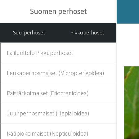
Suomen perhoset
Suurperhoset
Pikkuperhoset
Lajiluettelo Pikkuperhoset
Leukaperhosmaiset (Micropterigoidea)
Päistärkoimaiset (Eriocranioidea)
Juuriperhosmaiset (Hepialoidea)
Kääpiökoimaiset (Nepticuloidea)