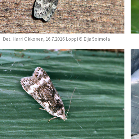
Det. Harri Okkonen, 16.7.2016 Loppi © Eija Soimola