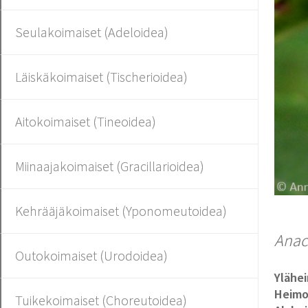
Seulakoimaiset (Adeloidea)
Läiskäkoimaiset (Tischerioidea)
Aitokoimaiset (Tineoidea)
Miinaajakoimaiset (Gracillarioidea)
Kehrääjäkoimaiset (Yponomeutoidea)
Anac
Outokoimaiset (Urodoidea)
Ylähe
Heim
Tuikekoimaiset (Choreutoidea)