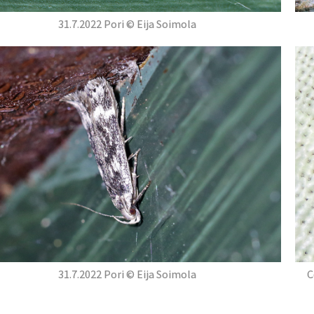
31.7.2022 Pori © Eija Soimola
31.7.2022 Pori © Eija Soimola
C