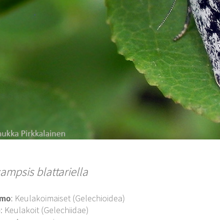
ampsis blattariella
imo
: Keulakoimaiset (Gelechioidea)
o
: Keulakoit (Gelechiidae)