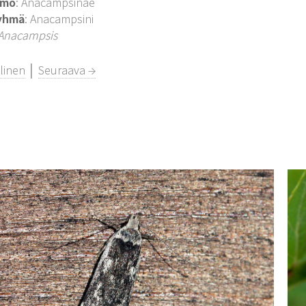
imo
: Anacampsinae
yhmä
: Anacampsini
Anacampsis
linen
│
Seuraava →