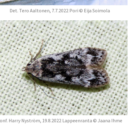
Det. Tero Aaltonen, 7.7.2022 Pori © Eija Soimola
onf. Harry Nyström, 19.8.2022 Lappeenranta © Jaana Ihme