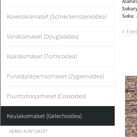
Alahe
Sukur
Suku
:
Koverokoimaiset (Schreckensteinioidea)
← Edel
Varsikoimaiset (Douglasiidea)
Kääriäismäiset (Tortricoidea)
Punatäpläperhosmaiset (Zygaenoidea)
Puuntuhoojamaiset (Cossoidea)
Keulakoimaiset (Gelechioidea)
HEIMO: KONTUKOIT