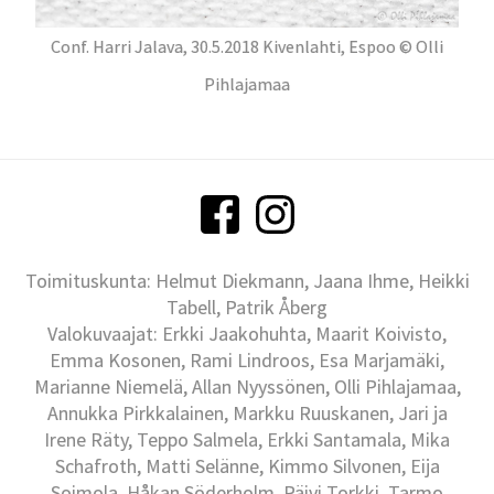
Conf. Harri Jalava, 30.5.2018 Kivenlahti, Espoo © Olli
Pihlajamaa
Toimituskunta: Helmut Diekmann, Jaana Ihme, Heikki
Tabell, Patrik Åberg
Valokuvaajat: Erkki Jaakohuhta, Maarit Koivisto,
Emma Kosonen, Rami Lindroos, Esa Marjamäki,
Marianne Niemelä, Allan Nyyssönen, Olli Pihlajamaa,
Annukka Pirkkalainen, Markku Ruuskanen, Jari ja
Irene Räty, Teppo Salmela, Erkki Santamala, Mika
Schafroth, Matti Selänne, Kimmo Silvonen, Eija
Soimola, Håkan Söderholm, Päivi Torkki, Tarmo