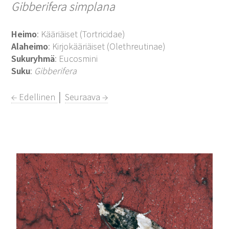
Gibberifera simplana
Heimo
: Kääriäiset (Tortricidae)
Alaheimo
: Kirjokääriäiset (Olethreutinae)
Sukuryhmä
: Eucosmini
Suku
:
Gibberifera
← Edellinen
│
Seuraava →