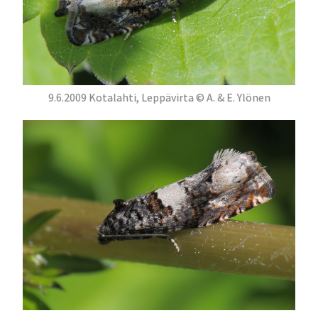
9.6.2009 Kotalahti, Leppävirta © A. & E. Ylönen