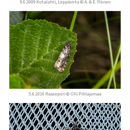
9.6.2009 Kotalahti, Leppävirta © A. & E. Ylönen
5.6.2016 Raasepori © Olli Pihlajamaa