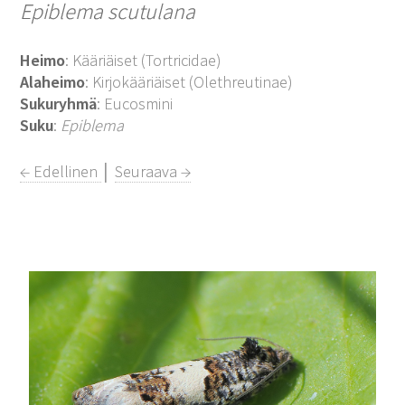
Epiblema scutulana
Heimo
: Kääriäiset (Tortricidae)
Alaheimo
: Kirjokääriäiset (Olethreutinae)
Sukuryhmä
: Eucosmini
Suku
:
Epiblema
← Edellinen
│
Seuraava →