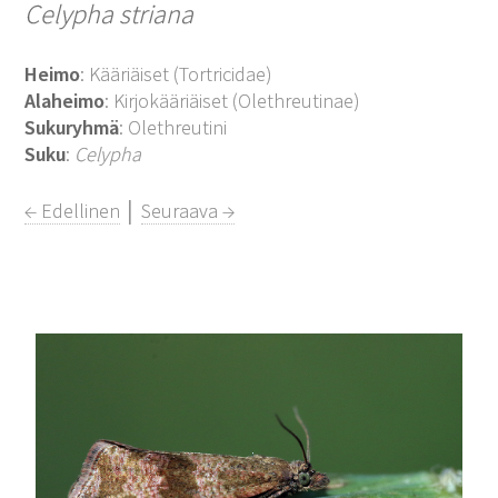
Celypha striana
Heimo
: Kääriäiset (Tortricidae)
Alaheimo
: Kirjokääriäiset (Olethreutinae)
Sukuryhmä
: Olethreutini
Suku
:
Celypha
← Edellinen
│
Seuraava →