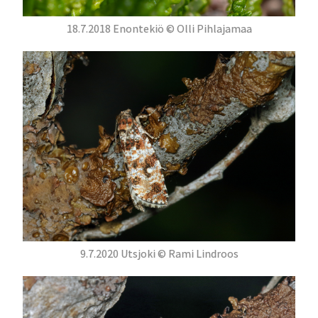
18.7.2018 Enontekiö © Olli Pihlajamaa
9.7.2020 Utsjoki © Rami Lindroos