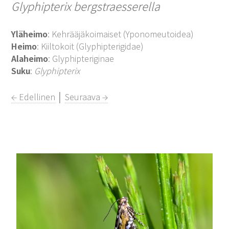
Glyphipterix bergstraesserella
Yläheimo
: Kehrääjäkoimaiset (Yponomeutoidea)
Heimo
: Kiiltokoit (Glyphipterigidae)
Alaheimo
: Glyphipteriginae
Suku
:
Glyphipterix
← Edellinen
│
Seuraava →