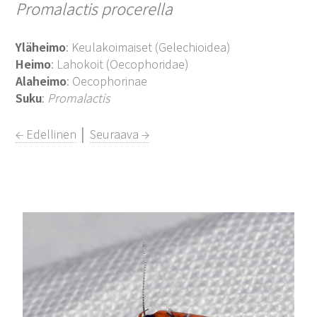
Promalactis procerella
Yläheimo
: Keulakoimaiset (Gelechioidea)
Heimo
: Lahokoit (Oecophoridae)
Alaheimo
: Oecophorinae
Suku
:
Promalactis
← Edellinen
│
Seuraava →