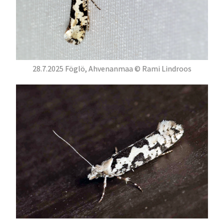
28.7.2025 Föglö, Ahvenanmaa © Rami Lindroos