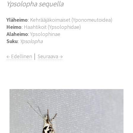
Ypsolopha sequella
Yläheimo
: Kehrääjäkoimaiset (Yponomeutoidea)
Heimo
: Haahtikoit (Ypsolophidae)
Alaheimo
: Ypsolophinae
Suku
:
Ypsolopha
← Edellinen
│
Seuraava →