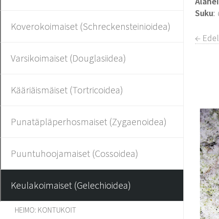
Alahe
Suku
:
Koverokoimaiset (Schreckensteinioidea)
← Edel
Varsikoimaiset (Douglasiidea)
Kääriäismäiset (Tortricoidea)
Punatäpläperhosmaiset (Zygaenoidea)
Puuntuhoojamaiset (Cossoidea)
Keulakoimaiset (Gelechioidea)
HEIMO: KONTUKOIT