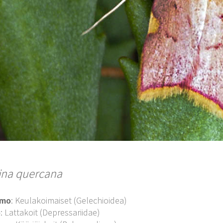
ina quercana
imo
: Keulakoimaiset (Gelechioidea)
o
: Lattakoit (Depressariidae)