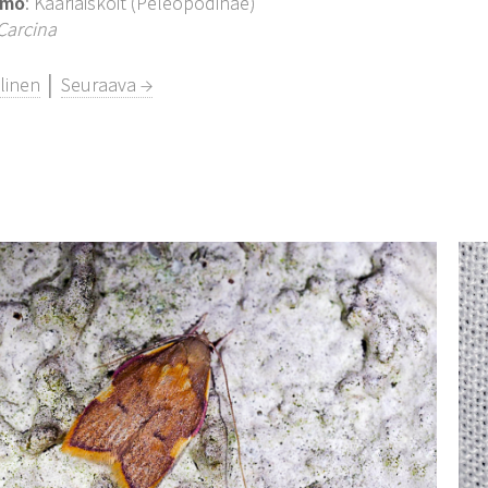
imo
: Kääriäiskoit (Peleopodinae)
Carcina
linen
│
Seuraava →