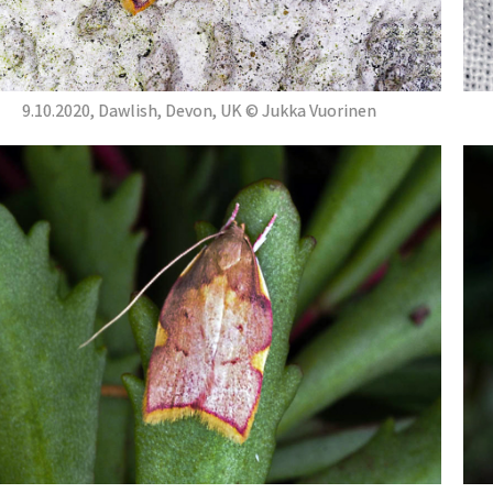
9.10.2020, Dawlish, Devon, UK © Jukka Vuorinen