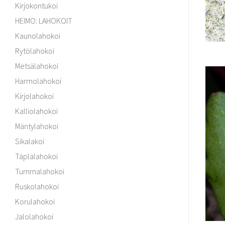
Kirjokontukoi
HEIMO: LAHOKOIT
Kaunolahokoi
Rytölahokoi
Metsälahokoi
Harmolahokoi
Kirjolahokoi
Kalliolahokoi
Mäntylahokoi
Sikalakoi
Täplälahokoi
Tummalahokoi
Ruskolahokoi
Korulahokoi
Jalolahokoi