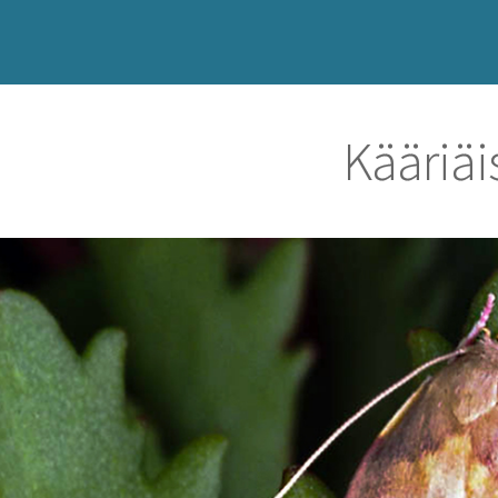
Kääriäi