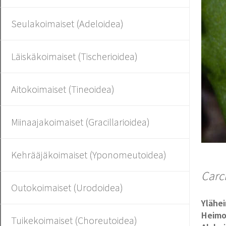
Seulakoimaiset (Adeloidea)
Läiskäkoimaiset (Tischerioidea)
Aitokoimaiset (Tineoidea)
Miinaajakoimaiset (Gracillarioidea)
Kehrääjäkoimaiset (Yponomeutoidea)
Carc
Outokoimaiset (Urodoidea)
Ylähe
Heim
Tuikekoimaiset (Choreutoidea)