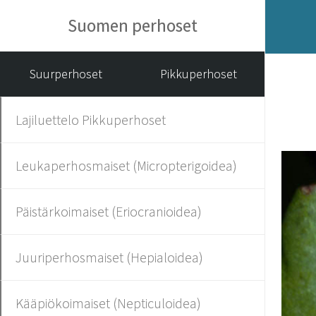
Suomen perhoset
Suurperhoset
Pikkuperhoset
Lajiluettelo Pikkuperhoset
Leukaperhosmaiset (Micropterigoidea)
Päistärkoimaiset (Eriocranioidea)
Juuriperhosmaiset (Hepialoidea)
Kääpiökoimaiset (Nepticuloidea)