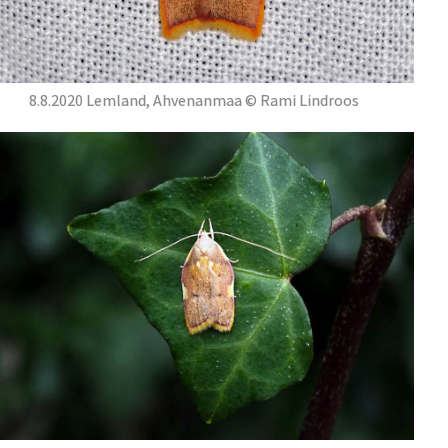
8.8.2020 Lemland, Ahvenanmaa © Rami Lindroos