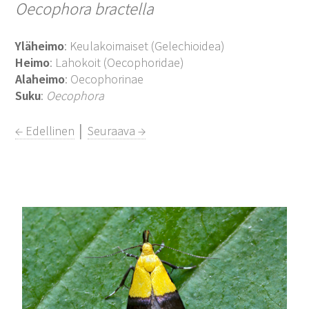
Oecophora bractella
Yläheimo
: Keulakoimaiset (Gelechioidea)
Heimo
: Lahokoit (Oecophoridae)
Alaheimo
: Oecophorinae
Suku
:
Oecophora
← Edellinen
│
Seuraava →