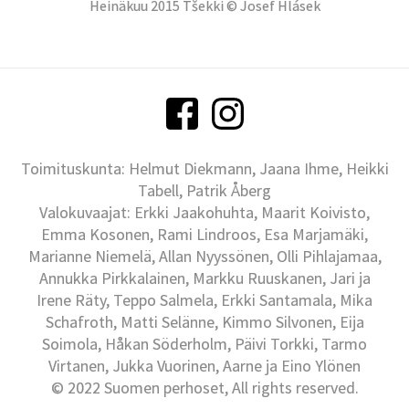
Heinäkuu 2015 Tšekki © Josef Hlásek
Toimituskunta: Helmut Diekmann, Jaana Ihme, Heikki
Tabell, Patrik Åberg
Valokuvaajat: Erkki Jaakohuhta, Maarit Koivisto,
Emma Kosonen, Rami Lindroos, Esa Marjamäki,
Marianne Niemelä, Allan Nyyssönen, Olli Pihlajamaa,
Annukka Pirkkalainen, Markku Ruuskanen, Jari ja
Irene Räty, Teppo Salmela, Erkki Santamala, Mika
Schafroth, Matti Selänne, Kimmo Silvonen, Eija
Soimola, Håkan Söderholm, Päivi Torkki, Tarmo
Virtanen, Jukka Vuorinen, Aarne ja Eino Ylönen
© 2022 Suomen perhoset, All rights reserved.