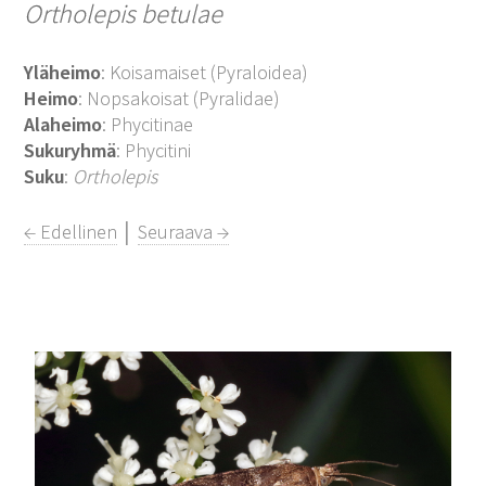
Ortholepis betulae
Yläheimo
: Koisamaiset (Pyraloidea)
Heimo
: Nopsakoisat (Pyralidae)
Alaheimo
: Phycitinae
Sukuryhmä
: Phycitini
Suku
:
Ortholepis
← Edellinen
│
Seuraava →