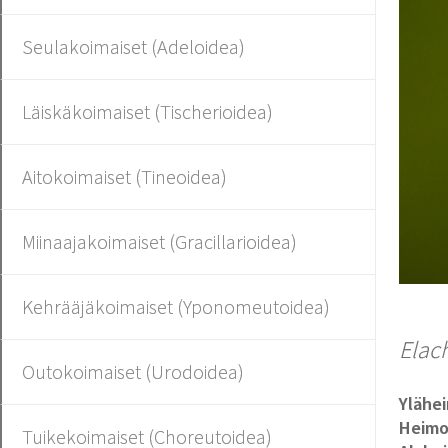
Seulakoimaiset (Adeloidea)
Läiskäkoimaiset (Tischerioidea)
Aitokoimaiset (Tineoidea)
Miinaajakoimaiset (Gracillarioidea)
Kehrääjäkoimaiset (Yponomeutoidea)
Elac
Outokoimaiset (Urodoidea)
Ylähe
Heim
Tuikekoimaiset (Choreutoidea)