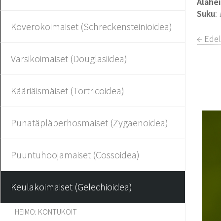
Alahe
Suku
:
Koverokoimaiset (Schreckensteinioidea)
← Edel
Varsikoimaiset (Douglasiidea)
Kääriäismäiset (Tortricoidea)
Punatäpläperhosmaiset (Zygaenoidea)
Puuntuhoojamaiset (Cossoidea)
Keulakoimaiset (Gelechioidea)
HEIMO: KONTUKOIT