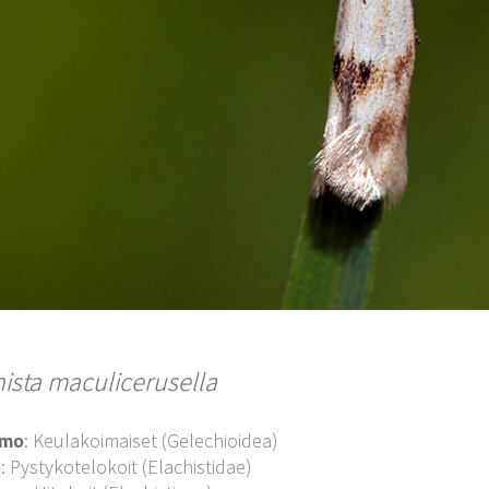
hista maculicerusella
imo
: Keulakoimaiset (Gelechioidea)
o
: Pystykotelokoit (Elachistidae)