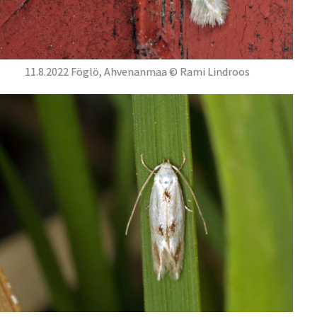
11.8.2022 Föglö, Ahvenanmaa © Rami Lindroos