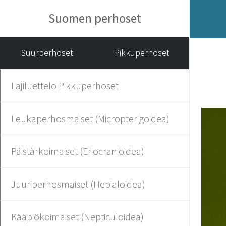
Suomen perhoset
Suurperhoset
Pikkuperhoset
Lajiluettelo Pikkuperhoset
Leukaperhosmaiset (Micropterigoidea)
Päistärkoimaiset (Eriocranioidea)
Juuriperhosmaiset (Hepialoidea)
Kääpiökoimaiset (Nepticuloidea)