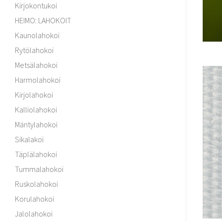
Kirjokontukoi
HEIMO: LAHOKOIT
Kaunolahokoi
Rytölahokoi
Metsälahokoi
Harmolahokoi
Kirjolahokoi
Kalliolahokoi
Mäntylahokoi
Sikalakoi
Täplälahokoi
Tummalahokoi
Ruskolahokoi
Korulahokoi
Jalolahokoi