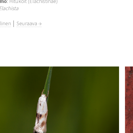
imo
: Hitukoit (Elachistinae)
Elachista
linen
│
Seuraava →