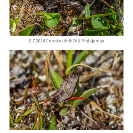
8.7.2014 Enontekiö © Olli Pihlajamaa