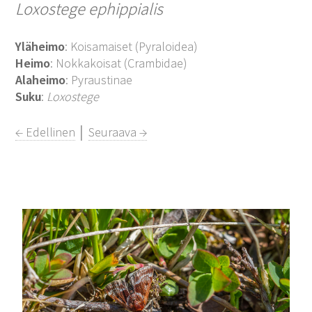
Loxostege ephippialis
Yläheimo
: Koisamaiset (Pyraloidea)
Heimo
: Nokkakoisat (Crambidae)
Alaheimo
: Pyraustinae
Suku
:
Loxostege
← Edellinen
│
Seuraava →