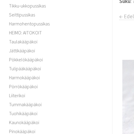
Suku
:
Tikku-ukkopussikas
Seittipussikas
← Edel
Harmohentopussikas
HEIMO: AITOKOIT
Taulakääpäkoi
Jättikääpäkoi
Pökkelökääpäkoi
Tulipääkääpäkoi
Harmokääpäkoi
Pörrökääpäkoi
Liiterikoi
Tummakääpäkoi
Tuohikääpäkoi
Kaunokääpäkoi
Pinokääpäkoi