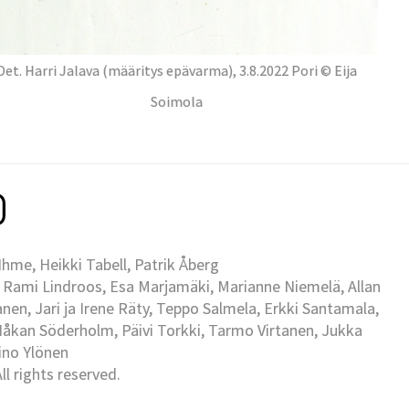
Det. Harri Jalava (määritys epävarma), 3.8.2022 Pori © Eija
Soimola
me, Heikki Tabell, Patrik Åberg
 Rami Lindroos, Esa Marjamäki, Marianne Niemelä, Allan
en, Jari ja Irene Räty, Teppo Salmela, Erkki Santamala,
Håkan Söderholm, Päivi Torkki, Tarmo Virtanen, Jukka
Eino Ylönen
l rights reserved.