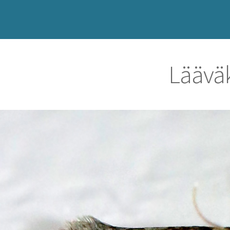
Läävä