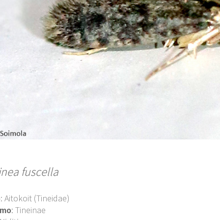
inea fuscella
o
: Aitokoit (Tineidae)
imo
: Tineinae