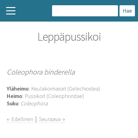
H
a
Leppäpussikoi
k
u
:
Coleophora binderella
Yläheimo
: Keulakoimaiset (Gelechioidea)
Heimo
: Pussikoit (Coleophoridae)
Suku
:
Coleophora
← Edellinen
│
Seuraava →