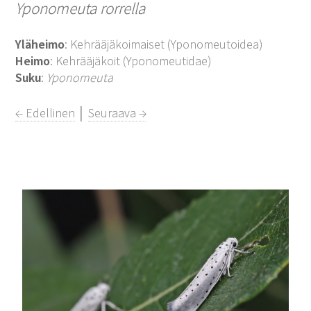
Yponomeuta rorrella
Yläheimo
: Kehrääjäkoimaiset (Yponomeutoidea)
Heimo
: Kehrääjäkoit (Yponomeutidae)
Suku
:
Yponomeuta
← Edellinen
│
Seuraava →