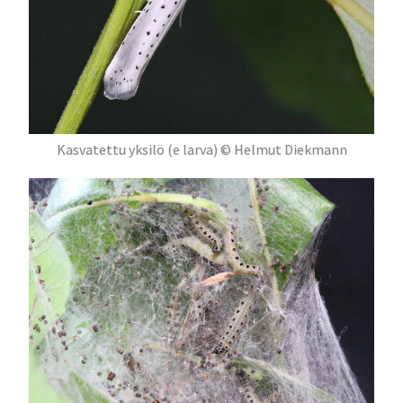
Kasvatettu yksilö (e larva) © Helmut Diekmann