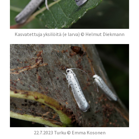
Kasvatettuja yksilöitä (e larva) © Helmut Diekmann
22.7.2023 Turku © Emma Kosonen