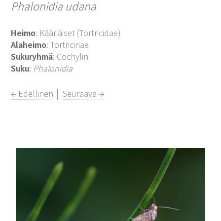
Phalonidia udana
Heimo
: Kääriäiset (Tortricidae)
Alaheimo
: Tortricinae
Sukuryhmä
: Cochylini
Suku
:
Phalonidia
← Edellinen
│
Seuraava →