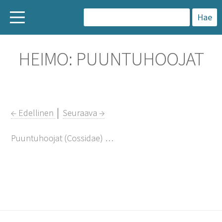
H
a
HEIMO: PUUNTUHOOJAT
k
u
:
← Edellinen
│
Seuraava →
Puuntuhoojat (
Cossidae) …