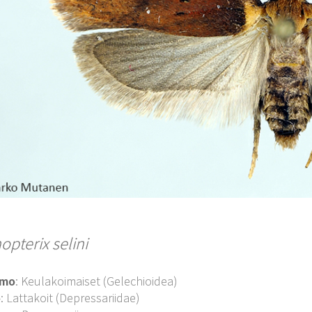
pterix selini
imo
: Keulakoimaiset (Gelechioidea)
o
: Lattakoit (Depressariidae)