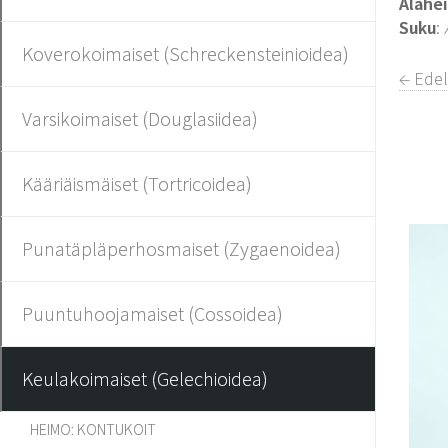
Alahe
Suku
:
Koverokoimaiset (Schreckensteinioidea)
← Edel
Varsikoimaiset (Douglasiidea)
Kääriäismäiset (Tortricoidea)
Punatäpläperhosmaiset (Zygaenoidea)
Puuntuhoojamaiset (Cossoidea)
Keulakoimaiset (Gelechioidea)
HEIMO: KONTUKOIT