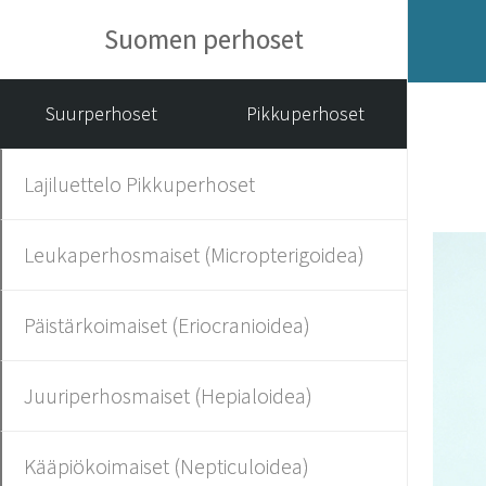
Suomen perhoset
Suurperhoset
Pikkuperhoset
Lajiluettelo Pikkuperhoset
Leukaperhosmaiset (Micropterigoidea)
Päistärkoimaiset (Eriocranioidea)
Juuriperhosmaiset (Hepialoidea)
Kääpiökoimaiset (Nepticuloidea)