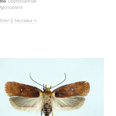
imo
: Depressariinae
Agonopterix
linen
│
Seuraava →