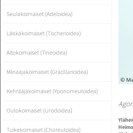
Seulakoimaiset (Adeloidea)
Läiskäkoimaiset (Tischerioidea)
Aitokoimaiset (Tineoidea)
Miinaajakoimaiset (Gracillarioidea)
Kehrääjäkoimaiset (Yponomeutoidea)
Agono
Outokoimaiset (Urodoidea)
Ylähe
Heim
Tuikekoimaiset (Choreutoidea)